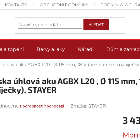
KONTAKTY
OBCHODNÍ PODMÍNKY
PODMÍNKY OCHRA
HLEDAT
a a topení
Barvy a laky
Nářadí
Dům a zahrad
a úhlová aku AGBX L20 , Ø 115 mm, 18 V (bez baterie a nabíječk
ka úhlová aku AGBX L20 , Ø 115 mm, 1
íječky), STAYER
rné
dnoceno
Podrobnosti hodnocení
Značka:
STAYER
ení
3 4
tu
Měrná
Mome
cena: