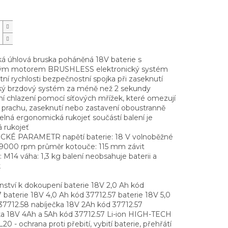
hká úhlová bruska poháněná 18V baterie s
ým motorem BRUSHLESS elektronický systém
ní rychlosti bezpečnostní spojka při zaseknutí
cký brzdový systém za méně než 2 sekundy
ní chlazení pomocí síťových mřížek, které omezují
í prachu, zaseknutí nebo zastavení oboustranně
elná ergonomická rukojeť součástí balení je
 rukojeť
KÉ PARAMETR napětí baterie: 18 V volnoběžné
 9000 rpm průměr kotouče: 115 mm závit
 M14 váha: 1,3 kg balení neobsahuje baterii a
k
nství k dokoupení baterie 18V 2,0 Ah kód
 baterie 18V 4,0 Ah kód 37712.57 baterie 18V 5,0
37712.58 nabíječka 18V 2Ah kód 37712.57
ka 18V 4Ah a 5Ah kód 37712.57 Li-ion HIGH-TECH
L20 - ochrana proti přebití, vybití baterie, přehřátí