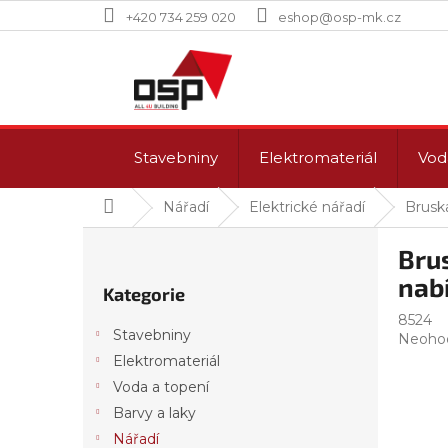
Přejít
+420 734 259 020
eshop@osp-mk.cz
na
obsah
Stavebniny
Elektromateriál
Vod
Domů
Nářadí
Elektrické nářadí
Brusk
P
Brus
o
Přeskočit
s
nab
Kategorie
kategorie
t
8524
r
Stavebniny
Průmě
Neoho
a
hodnoc
Elektromateriál
n
produk
Voda a topení
n
je
í
Barvy a laky
0,0
p
z
Nářadí