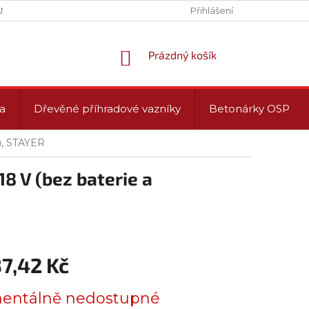
NY OSOBNÍCH ÚDAJŮ (GDPR)
PROVOZNÍ DOBA
Přihlášení
NÁKUPNÍ
Prázdný košík
KOŠÍK
a
Dřevěné příhradové vazníky
Betonárky OSP
y), STAYER
8 V (bez baterie a
37,42 Kč
ntálně nedostupné