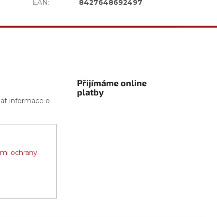
EAN
:
8427648692497
Přijímáme online
platby
lat informace o
mi ochrany