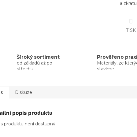
a zkratu
TISK
Široký sortiment
Prověřeno prax
od základů až po
Materiály, ze kter
střechu
stavíme
is
Diskuze
ailní popis produktu
is produktu není dostupný