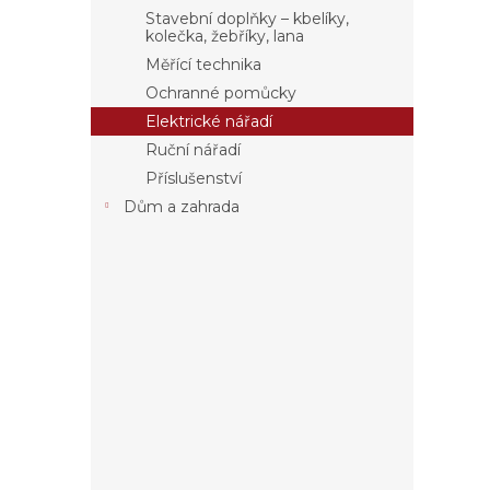
5
a
Stavební doplňky – kbelíky,
hvězdi
n
kolečka, žebříky, lana
e
Měřící technika
l
Ochranné pomůcky
Elektrické nářadí
Ruční nářadí
Příslušenství
Dům a zahrada