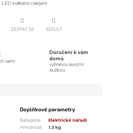
. LED indikátor nabíjení
ZEPTAT SE
SDÍLET
Doručení k vám
í
domů
ých sami
vybranou kurýrní
službou
Doplňkové parametry
Kategorie
:
Elektrické nářadí
Hmotnost
:
1.3 kg