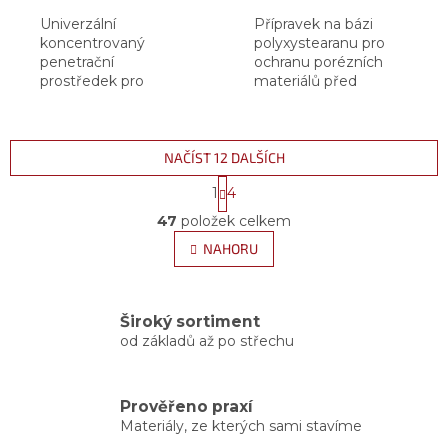
Univerzální
Přípravek na bázi
koncentrovaný
polyxystearanu pro
penetrační
ochranu porézních
prostředek pro
materiálů před
minerální podklady
nepříznivými
povětrnostními vlivy,
vnikáním vody,
agresivními
NAČÍST 12 DALŠÍCH
chemikáliemi a
S
1
4
špínou z ovzduší,
t
O
působením...
r
47
položek celkem
v
á
l
NAHORU
n
á
k
d
o
v
a
á
Široký sortiment
c
n
od základů až po střechu
í
í
p
r
v
Prověřeno praxí
k
Materiály, ze kterých sami stavíme
y