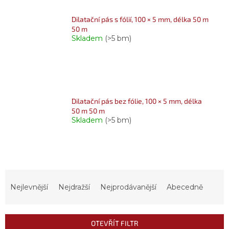
Dilatační pás s fólií, 100 × 5 mm, délka 50 m
50 m
Skladem
(>5 bm)
Dilatační pás bez fólie, 100 × 5 mm, délka
50 m 50 m
Skladem
(>5 bm)
Ř
a
Nejlevnější
Nejdražší
Nejprodávanější
Abecedně
z
e
n
OTEVŘÍT FILTR