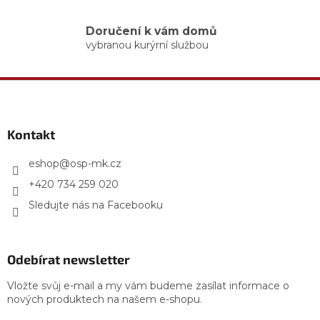
v
ý
Doručení k vám domů
p
vybranou kurýrní službou
i
s
u
Z
á
p
a
Kontakt
t
í
eshop
@
osp-mk.cz
+420 734 259 020
Sledujte nás na Facebooku
Odebírat newsletter
Vložte svůj e-mail a my vám budeme zasílat informace o
nových produktech na našem e-shopu.