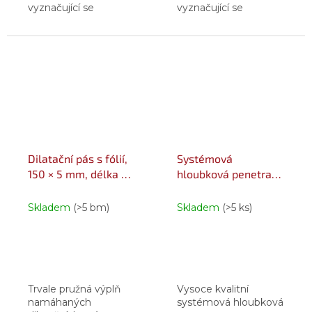
vyznačující se
vyznačující se
schopností eliminovat
schopností eliminovat
negativní vlivy
negativní vlivy
tepelné roztažnosti
tepelné roztažnosti
stavebních materiálů.
stavebních materiálů.
Speciální konstrukce
Speciální konstrukce
pásů...
pásů...
Dilatační pás s fólií,
Systémová
150 × 5 mm, délka 50
hloubková penetrace
m 50 m
NANO 1 l láhev
transparentní
Skladem
(>5 bm)
Skladem
(>5 ks)
Trvale pružná výplň
Vysoce kvalitní
namáhaných
systémová hloubková