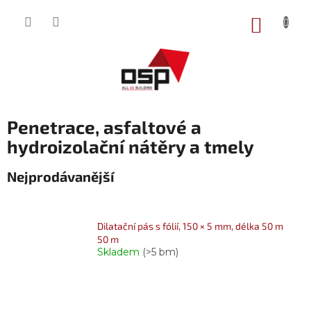
Přejít
na
NÁKUP
obsah
KOŠÍK
Penetrace, asfaltové a
hydroizolační nátěry a tmely
Nejprodávanější
Dilatační pás s fólií, 150 × 5 mm, délka 50 m
50 m
Skladem
(>5 bm)