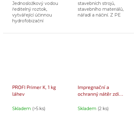
Jednosložkový vodou
stavebních strojů,
ředitelný roztok,
stavebního materiálů,
vytvářející účinnou
nářadí a náčiní. Z PE
hydrofobizační
fólie je možné
ochranu všech druhů
drobnou úpravou
savých podkladů.
získat zakrývací,
mechanicky odolnou
folii o šířce až 2 m k...
PROFI Primer K, 1 kg
Impregnační a
láhev
ochranný nátěr zdiva
PROFI 1 l plechová
dóza transparentní
Skladem
(>5 ks)
Skladem
(2 ks)