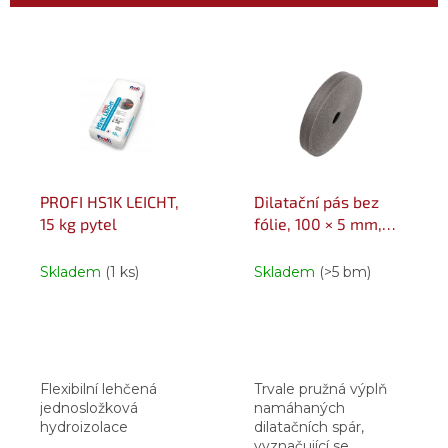
í
p
V
r
ý
o
p
d
i
u
s
k
p
t
r
ů
o
PROFI HS1K LEICHT,
Dilatační pás bez
d
15 kg pytel
fólie, 100 × 5 mm,
u
délka 50 m 50 m
k
Skladem
(1 ks)
Skladem
(>5 bm)
t
ů
Flexibilní lehčená
Trvale pružná výplň
jednosložková
namáhaných
hydroizolace
dilatačních spár,
vyznačující se