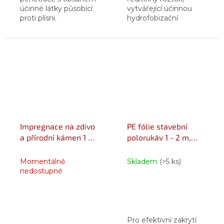
účinné látky působící
vytvářející účinnou
proti plísni.
hydrofobizační
Kompozice je na bázi
ochranu všech druhů
styren-akrylátového
savých podkladů.
kopolymeru, je vodou
ředitelná a umožňuje
vysoký stupeň...
Impregnace na zdivo
PE fólie stavební
a přírodní kámen 1 l
polorukáv 1 - 2 m,
láhev transparentní
délka 10 m 10 m
transparentní
Momentálně
Skladem
(>5 ks)
nedostupné
Pro efektivní zakrytí