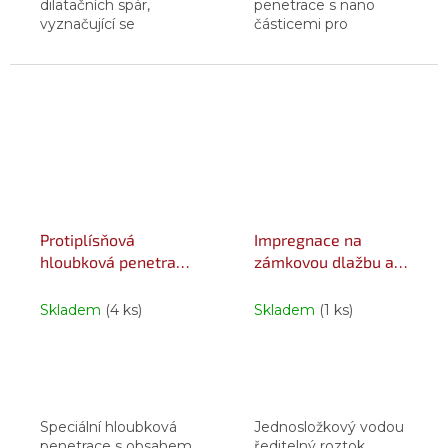
dilatačních spár,
penetrace s nano
vyznačující se
částicemi pro
schopností eliminovat
sjednocení savosti
negativní vlivy
podkladu a snížení
tepelné roztažnosti
nasákavosti před
stavebních materiálů.
lepením obkladů a
Speciální konstrukce
dlažeb, před
pásů...
vyrovnáváním
podlah...
Protiplísňová
Impregnace na
hloubková penetrace
zámkovou dlažbu a
1 l láhev mléčně bílá
beton 1 l láhev
transparentní
Skladem
(4 ks)
Skladem
(1 ks)
Speciální hloubková
Jednosložkový vodou
penetrace s obsahem
ředitelný roztok,