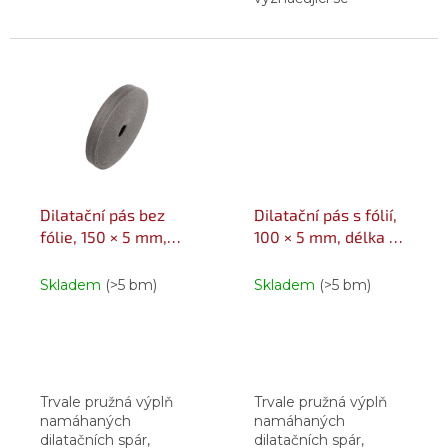
schopností eliminovat
negativní vlivy
tepelné roztažnosti
stavebních materiálů.
Speciální konstrukce
pásů...
Dilatační pás bez
Dilatační pás s fólií,
fólie, 150 × 5 mm,
100 × 5 mm, délka 50
délka 50 m 50 m
m 50 m
Skladem
(>5 bm)
Skladem
(>5 bm)
Trvale pružná výplň
Trvale pružná výplň
namáhaných
namáhaných
dilatačních spár,
dilatačních spár,