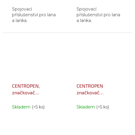
Spojovací
Spojovací
příslušenství pro lana
příslušenství pro lana
a lanka.
a lanka.
CENTROPEN,
CENTROPEN
značkovač
značkovač
permanentní,
permanentní,
2846/1, zelený,
2846/1, modrý, stopa
Skladem
(>5 ks)
Skladem
(>5 ks)
stopa 1 mm, sada 10
1 mm, sada 10 ks
ks