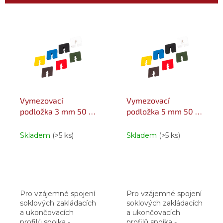
í
p
V
r
ý
o
p
d
i
u
s
k
p
t
r
ů
o
Vymezovací
Vymezovací
d
podložka 3 mm 50 ks
podložka 5 mm 50 ks
u
červená
žlutá
k
Skladem
(>5 ks)
Skladem
(>5 ks)
t
ů
Pro vzájemné spojení
Pro vzájemné spojení
soklových zakládacích
soklových zakládacích
a ukončovacích
a ukončovacích
profilů spojka -
profilů spojka -