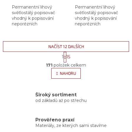
Permanentní lihový
Permanentní lihový
světlostálý popisovač
světlostálý popisovač
vhodný k popisování
vhodný k popisování
neporézních
neporézních
materiálů: plastů, skla,
materiálů: plastů, skla,
keramiky, kovů apod.
keramiky, kovů apod.
Stopa písma odolává
Stopa písma odolává
vodě, teplotě do
vodě, teplotě do
NAČÍST 12 DALŠÍCH
100°C, otěru a...
100°C, otěru a...
S
1
15
t
O
r
171
položek celkem
v
á
l
NAHORU
n
á
k
d
o
v
a
á
Široký sortiment
c
n
od základů až po střechu
í
í
p
r
v
Prověřeno praxí
k
Materiály, ze kterých sami stavíme
y