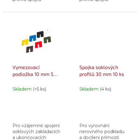
upevňovací prvek.
upevňovací prvek.
Vymezovací
Spojka soklových
podložka 10 mm 50
profilů 30 mm 10 ks
ks černá
Skladem
(>5 ks)
Skladem
(4 ks)
Pro vzájemné spojení
Pro vyrovnání
soklových zakládacích
nerovného podkladu
a ukončovacích
a docílení přímosti