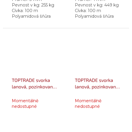
Pevnost v kg: 255 kg
Pevnost v kg: 449 kg
Cívka: 100 m
Cívka: 100 m
Polyamidová šňůra
Polyamidová šňůra
startovací -
startovací -
TORNÁDO - velmi
TORNÁDO - velmi
vysoká odolnost vůči
vysoká odolnost vůči
oděru - vynikající
oděru - vynikající
pevnost a tažnost -
pevnost a tažnost -
prodloužená...
prodloužená...
TOPTRADE svorka
TOPTRADE svorka
lanová, pozinkovaná,
lanová, pozinkovaná,
balení 2 ks, 5 mm
balení 2 ks, 6 mm
Momentálně
Momentálně
nedostupné
nedostupné