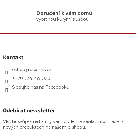
v
ý
Doručení k vám domů
p
vybranou kurýrní službou
i
s
u
Z
á
p
a
Kontakt
t
í
eshop
@
osp-mk.cz
+420 734 259 020
Sledujte nás na Facebooku
Odebírat newsletter
Vložte svůj e-mail a my vám budeme zasílat informace o
nových produktech na našem e-shopu.