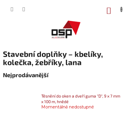
Přejít
na
NÁKUP
obsah
KOŠÍK
Stavební doplňky – kbelíky,
kolečka, žebříky, lana
Nejprodávanější
Těsnění do oken a dveří guma "D", 9 x 7 mm
x 100 m, hnědé
Momentálně nedostupné