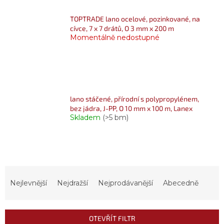
TOPTRADE lano ocelové, pozinkované, na
cívce, 7 x 7 drátů, O 3 mm x 200 m
Momentálně nedostupné
lano stáčené, přírodní s polypropylénem,
bez jádra, J-PP, O 10 mm x 100 m, Lanex
Skladem
(>5 bm)
Ř
a
Nejlevnější
Nejdražší
Nejprodávanější
Abecedně
z
e
n
OTEVŘÍT FILTR