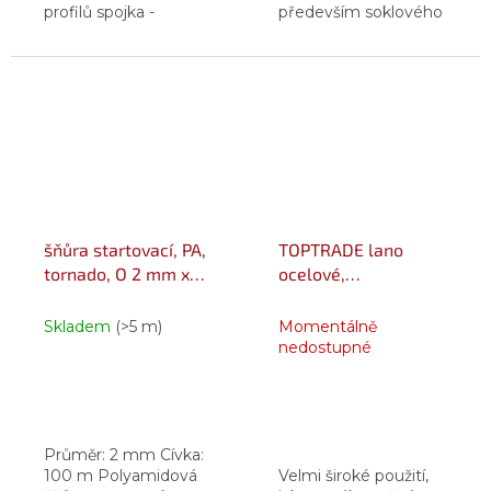
profilů spojka -
především soklového
upevňovací prvek.
(zakládacího) profilu
se doporučuje
používat vymezovací
podložky vyráběné v
několika tloušťkách,
které...
šňůra startovací, PA,
TOPTRADE lano
tornado, O 2 mm x
ocelové,
100 m, Lanex
pozinkované, na
cívce, 7 x 7 drátů, O 3
Skladem
(>5 m)
Momentálně
mm x 200 m
nedostupné
Průměr: 2 mm Cívka:
100 m Polyamidová
Velmi široké použití,