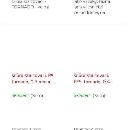
šňůra startovací -
jako vazáky, tažná
TORNÁDO - velmi
lana v lesnictví,
vysoká odolnost vůči
zemědělství, na
oděru - vynikající
kladky a navijáky.
pevnost a tažnost -
prodloužená životnost
- použití pro...
šňůra startovací, PA,
šňůra startovací,
tornado, O 3 mm x
PES, tornado, O 4
100 m, Lanex
mm x 100 m, Lanex
Skladem
(>5 m)
Skladem
(>5 m)
Průměr: 3 mm
Průměr: 4 mm