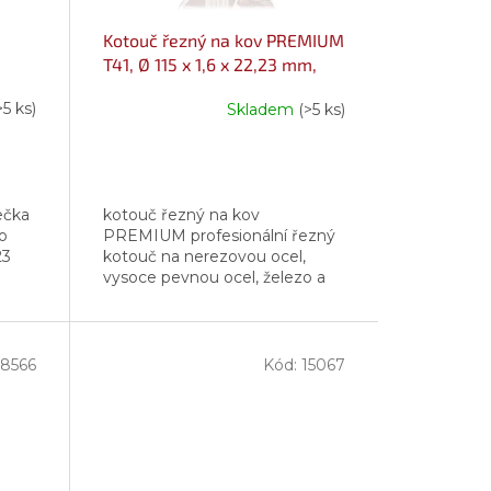
Kotouč řezný na kov PREMIUM
T41, Ø 115 x 1,6 x 22,23 mm,
STAYER
>5 ks)
Skladem
(>5 ks)
ečka
kotouč řezný na kov
o
PREMIUM profesionální řezný
23
kotouč na nerezovou ocel,
vysoce pevnou ocel, železo a
železné materiály průměr
otvoru: 22,23 mm provedení:
rovný max. pracovní...
8566
Kód:
15067