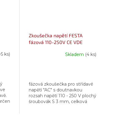
Zkoušečka napětí FESTA
fázová 110-250V CE VDE
>5 ks)
Skladem
(4 ks)
ný
fázová zkoušečka pro střídavé
 ve
napětí "AC" s doutnavkou
vě.
rozsah napětí 110 - 250 V plochý
určen
šroubovák S 3 mm, celková
vané
délka 145 mm VDE certifikát