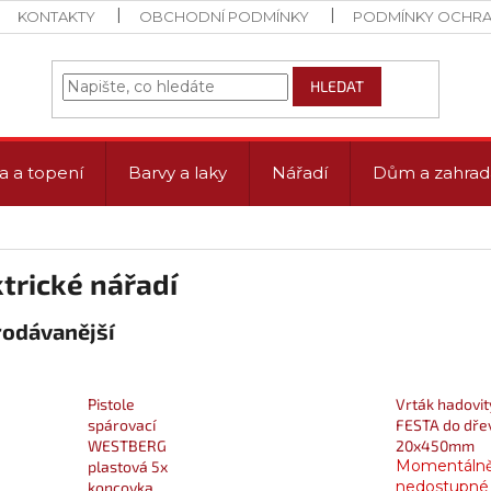
KONTAKTY
OBCHODNÍ PODMÍNKY
PODMÍNKY OCHRA
HLEDAT
a a topení
Barvy a laky
Nářadí
Dům a zahrad
trické nářadí
rodávanější
Pistole
Vrták hadovit
spárovací
FESTA do dře
WESTBERG
20x450mm
Momentáln
plastová 5x
nedostupné
koncovka