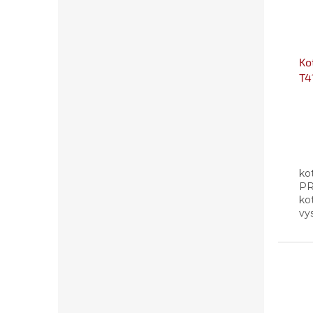
Ko
T4
ST
ko
PR
ko
vy
že
ot
ro