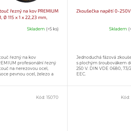
touč řezný na kov PREMIUM
Zkoušečka napětí 0-250V
1, Ø 115 x 1 x 22,23 mm,
AYER
Skladem
(>5 ks)
Skladem
(
touč řezný na kov
Jednoduchá fázová zkouš
EMIUM profesionální řezný
s plochým šroubovákem d
touč na nerezovou ocel,
250 V. DIN VDE 0680, 73/
soce pevnou ocel, železo a
EEC.
lezné materiály průměr
voru: 22,23 mm provedení:
vný max. pracovní...
Kód:
15070
Kód: