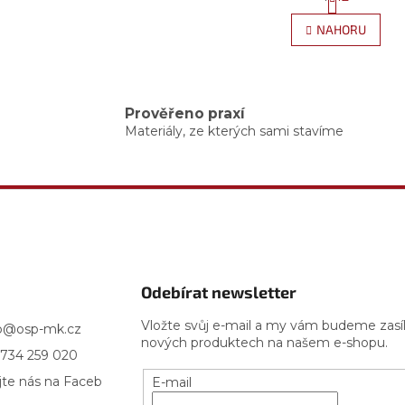
O
t
r
v
NAHORU
á
l
n
á
k
d
o
a
v
c
á
Prověřeno praxí
í
n
Materiály, ze kterých sami stavíme
p
í
r
v
k
y
v
ý
p
i
Odebírat newsletter
s
u
Vložte svůj e-mail a my vám budeme zasí
p
@
osp-mk.cz
nových produktech na našem e-shopu.
734 259 020
jte nás na Faceb
E-mail