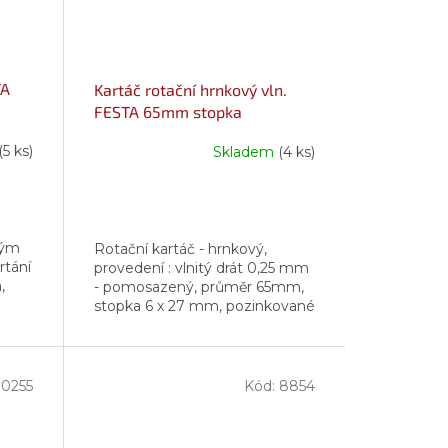
TA
Kartáč rotační hrnkový vln.
FESTA 65mm stopka
(5 ks)
Skladem
(4 ks)
vým
Rotační kartáč - hrnkový,
rtání
provedení : vlnitý drát 0,25 mm
,
- pomosazený, průměr 65mm,
stopka 6 x 27 mm, pozinkované
tělo kartáče, počet drátů : 1512,
délka drátu : 18,5 mm, max....
10255
Kód:
8854