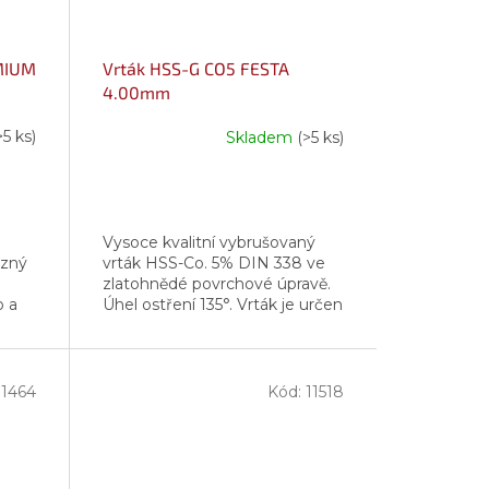
EMIUM
Vrták HSS-G CO5 FESTA
4.00mm
>5 ks)
Skladem
(>5 ks)
Vysoce kvalitní vybrušovaný
ezný
vrták HSS-Co. 5% DIN 338 ve
zlatohnědé povrchové úpravě.
o a
Úhel ostření 135°. Vrták je určen
k vrtání legované i nelegované
í:
oceli, železa, litiny nebo...
11464
Kód:
11518