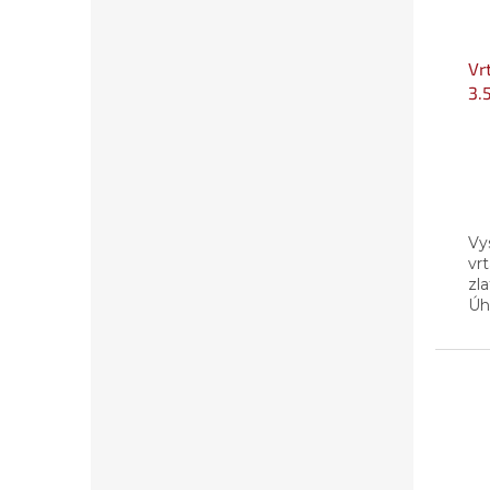
Vr
3.
Vy
vr
zl
Úhe
k 
oce