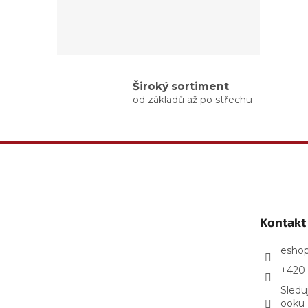
Široký sortiment
od základů až po střechu
Z
á
p
a
t
Kontakt
í
esho
+420 
Sledu
ooku