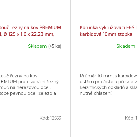
touč řezný na kov PREMIUM
Korunka vykružovací FES
1, Ø 125 x 1,6 x 22,23 mm,
karbidová 10mm stopka
AYER
Skladem
(>5 ks)
Skladem
touč řezný na kov
Průměr 10 mm, s karbido
EMIUM profesionální řezný
ostřím pro čisté a přesné v
touč na nerezovou ocel,
keramických obkladů a skla
soce pevnou ocel, železo a
nutné chlazení.
lezné materiály průměr
voru: 22,23 mm provedení:
vný max. pracovní...
Kód:
12553
Kód: