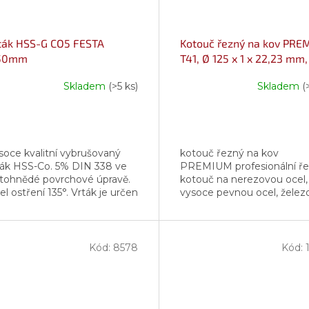
ták HSS-G CO5 FESTA
Kotouč řezný na kov PR
50mm
T41, Ø 125 x 1 x 22,23 mm,
STAYER
Skladem
(>5 ks)
Skladem
(
soce kvalitní vybrušovaný
kotouč řezný na kov
ták HSS-Co. 5% DIN 338 ve
PREMIUM profesionální ř
atohnědé povrchové úpravě.
kotouč na nerezovou ocel,
l ostření 135°. Vrták je určen
vysoce pevnou ocel, želez
vrtání legované i nelegované
železné materiály průměr
li, železa, litiny nebo...
otvoru: 22,23 mm proveden
rovný max. pracovní...
Kód:
8578
Kód: