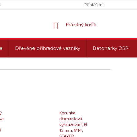
NY OSOBNÍCH ÚDAJŮ (GDPR)
PROVOZNÍ DOBA
Přihlášení
NÁKUPNÍ
Prázdný košík
KOŠÍK
a
Dřevěné příhradové vazníky
Betonárky OSP
ý
Korunka
va
diamantová
vykružovací, Ø
ě
15 mm, M14,
STAYER