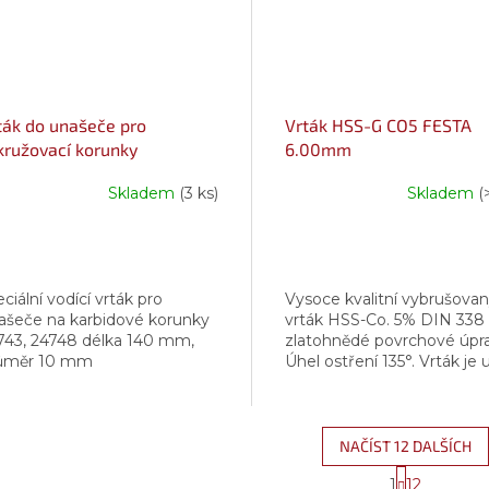
ták do unašeče pro
Vrták HSS-G CO5 FESTA
kružovací korunky
6.00mm
Skladem
(3 ks)
Skladem
(
ciální vodící vrták pro
Vysoce kvalitní vybrušova
ašeče na karbidové korunky
vrták HSS-Co. 5% DIN 338
743, 24748 délka 140 mm,
zlatohnědé povrchové úpra
ůměr 10 mm
Úhel ostření 135°. Vrták je 
k vrtání legované i nelego
oceli, železa, litiny nebo...
NAČÍST 12 DALŠÍCH
S
1
12