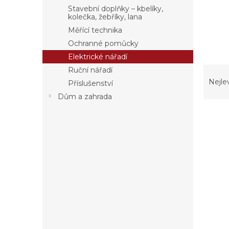
a
Stavební doplňky – kbelíky,
n
kolečka, žebříky, lana
e
Měřící technika
l
Ochranné pomůcky
Elektrické nářadí
Ř
Ruční nářadí
a
Nejle
Příslušenství
z
Dům a zahrada
e
n
í
p
V
r
ý
o
p
d
i
u
s
k
p
t
r
ů
o