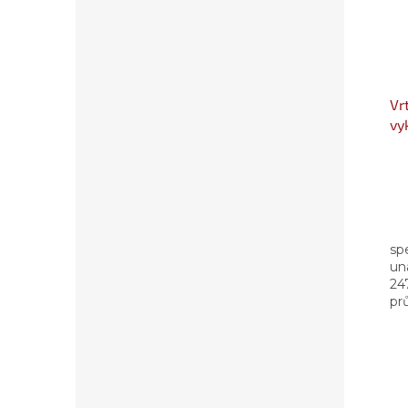
Vr
vy
spe
un
24
pr