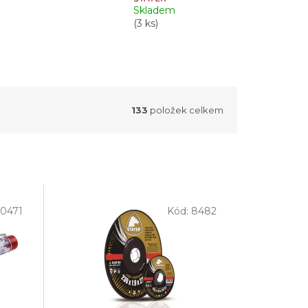
Skladem
(3 ks)
133
položek celkem
10471
Kód:
8482