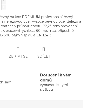
řezný na kov PREMIUM profesionální řezný
na nerezovou ocel, vysoce pevnou ocel, železo a
 materiály průměr otvoru: 22,23 mm provedení:
ax. pracovní rychlost: 80 m/s max. přípustné
 13 300 ot/min splňuje EN 12413
ZEPTAT SE
SDÍLET
Doručení k vám
í
domů
ých sami
vybranou kurýrní
službou