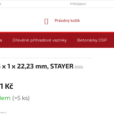
NY OSOBNÍCH ÚDAJŮ (GDPR)
PROVOZNÍ DOBA
Přihlášení
NÁKUPNÍ
Prázdný košík
KOŠÍK
a
Dřevěné příhradové vazníky
Betonárky OSP
 x 1 x 22,23 mm, STAYER
8566
1 Kč
adem
(>5 ks)