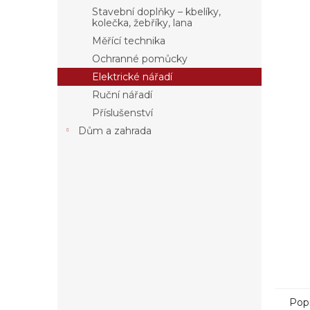
a
Stavební doplňky – kbelíky,
n
kolečka, žebříky, lana
e
Měřící technika
l
Ochranné pomůcky
Elektrické nářadí
Ruční nářadí
Příslušenství
Dům a zahrada
Pop