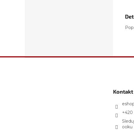
Det
Pop
Z
á
p
a
t
Kontakt
í
esho
+420 
Sledu
ooku