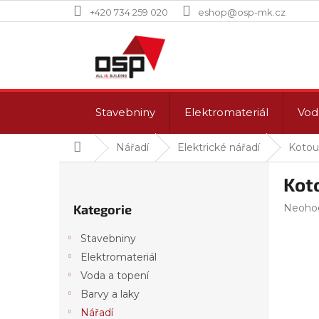
Přejít
+420 734 259 020
eshop@osp-mk.cz
na
obsah
Stavebniny
Elektromateriál
Vod
Domů
Nářadí
Elektrické nářadí
Kotou
P
Kot
o
Přeskočit
s
Průmě
Kategorie
Neoho
kategorie
t
hodnoc
r
produk
Stavebniny
a
je
Elektromateriál
n
0,0
z
Voda a topení
n
5
í
Barvy a laky
hvězdi
p
Nářadí