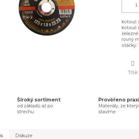
kotouč 
kotouč 
železné
rovný m
otáčky:
TISK
Široký sortiment
Prověřeno prax
od základů až po
Materiály, ze kter
střechu
stavíme
is
Diskuze