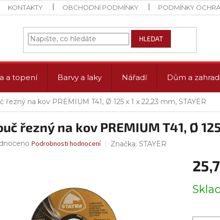
KONTAKTY
OBCHODNÍ PODMÍNKY
PODMÍNKY OCHRA
HLEDAT
a a topení
Barvy a laky
Nářadí
Dům a zahrad
č řezný na kov PREMIUM T41, Ø 125 x 1 x 22,23 mm, STAYER
ouč řezný na kov PREMIUM T41, Ø 125
rné
dnoceno
Podrobnosti hodnocení
Značka:
STAYER
ení
25,7
tu
Měrná
Skl
cena:
ček.