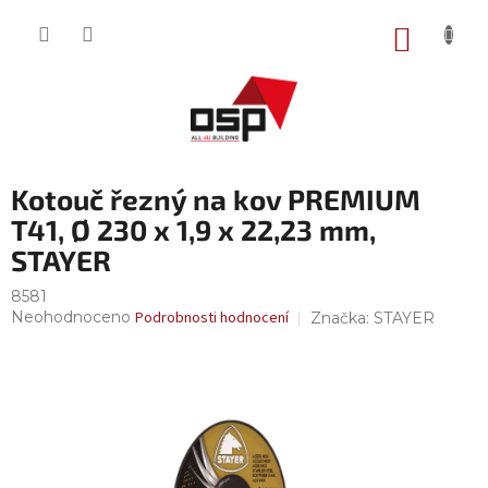
Přejít
na
NÁKUP
obsah
KOŠÍK
Kotouč řezný na kov PREMIUM
T41, Ø 230 x 1,9 x 22,23 mm,
STAYER
8581
Průměrné
Neohodnoceno
Podrobnosti hodnocení
Značka:
STAYER
hodnocení
produktu
je
0,0
z
5
hvězdiček.