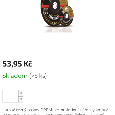
53,95 Kč
Měrná
Skladem
(>5 ks)
cena:
kotouč řezný na kov PREMIUM profesionální řezný kotouč
na nerezovou ocel, vysoce pevnou ocel, železo a železné