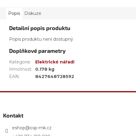
Popis
Diskuze
Detailní popis produktu
Popis produktu není dostupný
Doplňkové parametry
Kategorie
:
Elektrické nářadí
Hmotnost
:
0.178 kg
EAN
:
8427648728592
Z
á
p
a
Kontakt
t
í
eshop
@
osp-mk.cz