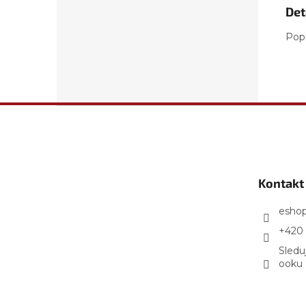
Det
Pop
Z
á
p
a
t
Kontakt
í
esho
+420 
Sledu
ooku