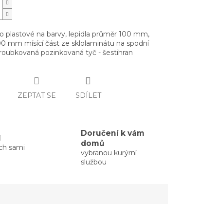
o plastové na barvy, lepidla průměr 100 mm,
00 mm mísící část ze sklolaminátu na spodní
vroubkovaná pozinkovaná tyč - šestihran
ZEPTAT SE
SDÍLET
Doručení k vám
í
domů
ých sami
vybranou kurýrní
službou