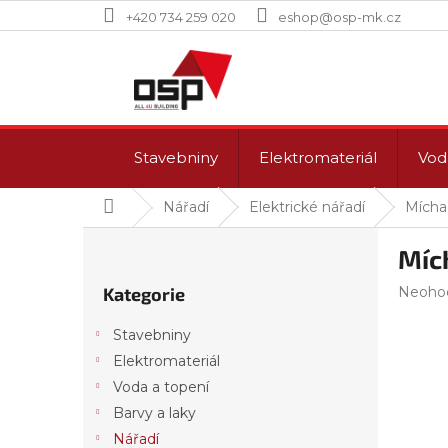
Přejít
+420 734 259 020
eshop@osp-mk.cz
na
obsah
Stavebniny
Elektromateriál
Vod
Domů
Nářadí
Elektrické nářadí
Mícha
P
Míc
o
Přeskočit
s
Průmě
Kategorie
Neoho
kategorie
t
hodnoc
r
produk
Stavebniny
a
je
Elektromateriál
n
0,0
z
Voda a topení
n
5
í
Barvy a laky
hvězdi
p
Nářadí