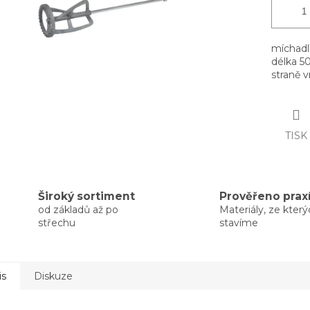
míchadl
délka 5
straně 
TISK
Široký sortiment
Prověřeno prax
od základů až po
Materiály, ze kter
střechu
stavíme
is
Diskuze