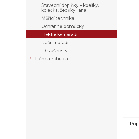
a
Stavební doplňky – kbelíky,
n
kolečka, žebříky, lana
e
Měřící technika
l
Ochranné pomůcky
Elektrické nářadí
Ruční nářadí
Příslušenství
Dům a zahrada
Pop