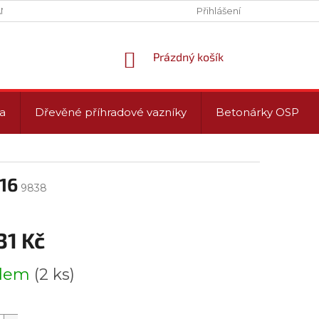
NY OSOBNÍCH ÚDAJŮ (GDPR)
PROVOZNÍ DOBA
Přihlášení
NÁKUPNÍ
Prázdný košík
KOŠÍK
a
Dřevěné příhradové vazníky
Betonárky OSP
16
9838
31 Kč
adem
(2 ks)