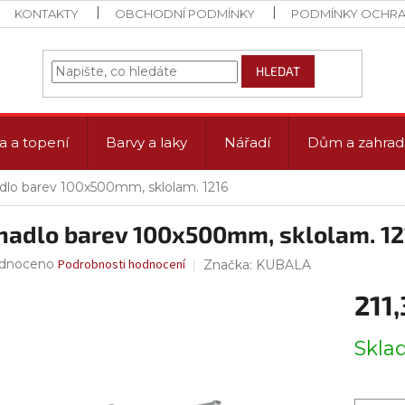
KONTAKTY
OBCHODNÍ PODMÍNKY
PODMÍNKY OCHRA
HLEDAT
a a topení
Barvy a laky
Nářadí
Dům a zahrad
dlo barev 100x500mm, sklolam. 1216
hadlo barev 100x500mm, sklolam. 12
rné
dnoceno
Podrobnosti hodnocení
Značka:
KUBALA
ení
211,
tu
Měrná
Skl
cena:
ček.