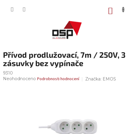
Přejít
na
NÁKUP
obsah
KOŠÍK
Přívod prodlužovací, 7m / 250V, 3
zásuvky bez vypínače
9310
Průměrné
Neohodnoceno
Podrobnosti hodnocení
Značka:
EMOS
hodnocení
produktu
je
0,0
z
5
hvězdiček.