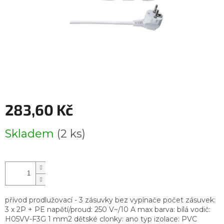
283,60 Kč
Měrná
Skladem
(2 ks)
cena:
přívod prodlužovací - 3 zásuvky bez vypínače počet zásuvek:
3 x 2P + PE napětí/proud: 250 V~/10 A max barva: bílá vodič:
H05VV-F3G 1 mm2 dětské clonky: ano typ izolace: PVC