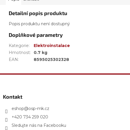
Detailní popis produktu
Popis produktu není dostupný
Doplňkové parametry
Kategorie
:
Elektroinstalace
Hmotnost
:
0.7 kg
EAN
:
8595025302328
Z
á
p
a
Kontakt
t
í
eshop
@
osp-mk.cz
+420 734 259 020
Sledujte nás na Facebooku