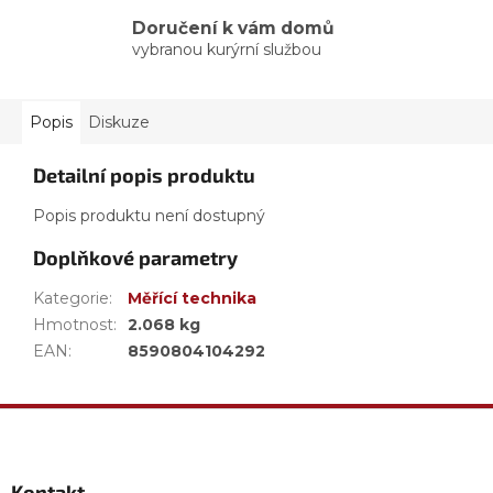
Doručení k vám domů
vybranou kurýrní službou
Popis
Diskuze
Detailní popis produktu
Popis produktu není dostupný
Doplňkové parametry
Kategorie
:
Měřící technika
Hmotnost
:
2.068 kg
EAN
:
8590804104292
Z
á
p
a
Kontakt