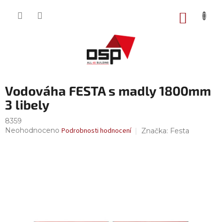
Přejít
na
NÁKUP
obsah
KOŠÍK
Vodováha FESTA s madly 1800mm
3 libely
8359
Průměrné
Neohodnoceno
Podrobnosti hodnocení
Značka:
Festa
hodnocení
produktu
je
0,0
z
5
hvězdiček.