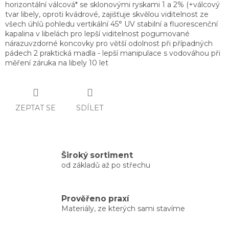
horizontální válcová* se sklonovými ryskami 1 a 2% (+válcový
tvar libely, oproti kvádrové, zajišťuje skvělou viditelnost ze
všech úhlů pohledu vertikální 45° UV stabilní a fluorescenční
kapalina v libelách pro lepší viditelnost pogumované
nárazuvzdorné koncovky pro větší odolnost při případných
pádech 2 praktická madla - lepší manipulace s vodováhou při
měření záruka na libely 10 let
ZEPTAT SE
SDÍLET
Široký sortiment
od základů až po střechu
Prověřeno praxí
Materiály, ze kterých sami stavíme