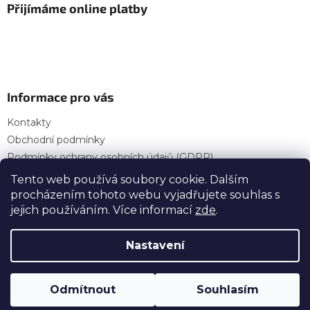
Přijímáme online platby
Informace pro vás
Kontakty
Obchodní podmínky
Podmínky ochrany osobních údajů (GDPR)
Provozní doba
Tento web používá soubory cookie. Dalším
procházením tohoto webu vyjadřujete souhlas s
jejich používáním. Více informací
zde
.
Vytvořil Shoptet
Nastavení
Copyright 2026
OSP Stavebniny — E-shop | Vše
Odmítnout
Souhlasím
pro vaši stavbu
. Všechna práva vyhrazena.