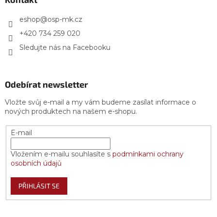
t
í
eshop
@
osp-mk.cz
+420 734 259 020
Sledujte nás na Facebooku
Odebírat newsletter
Vložte svůj e-mail a my vám budeme zasílat informace o
nových produktech na našem e-shopu.
E-mail
Vložením e-mailu souhlasíte s
podmínkami ochrany
osobních údajů
PŘIHLÁSIT SE