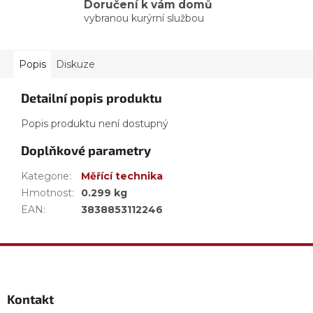
Doručení k vám domů
vybranou kurýrní službou
Popis
Diskuze
Detailní popis produktu
Popis produktu není dostupný
Doplňkové parametry
Kategorie
:
Měřící technika
Hmotnost
:
0.299 kg
EAN
:
3838853112246
Z
á
p
a
Kontakt