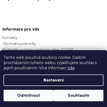
Informace pro vás
Kontakty
Obchodní podmínky
Podmínky ochrany osobních údajů (GDPR)
Provozní doba
Tento web používá soubory cookie. Dalším
procházením tohoto webu vyjadřujete souhlas s
jejich používáním. Více informací
zde
.
Vytvořil Shoptet
Nastavení
Copyright 2026
OSP Stavebniny — E-shop | Vše
Odmítnout
Souhlasím
pro vaši stavbu
. Všechna práva vyhrazena.