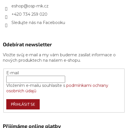
t
í
eshop
@
osp-mk.cz
+420 734 259 020
Sledujte nás na Facebooku
Odebírat newsletter
Vložte svůj e-mail a my vám budeme zasílat informace o
nových produktech na našem e-shopu.
E-mail
Vložením e-mailu souhlasíte s
podmínkami ochrany
osobních údajů
PŘIHLÁSIT SE
Přijímáme online platby