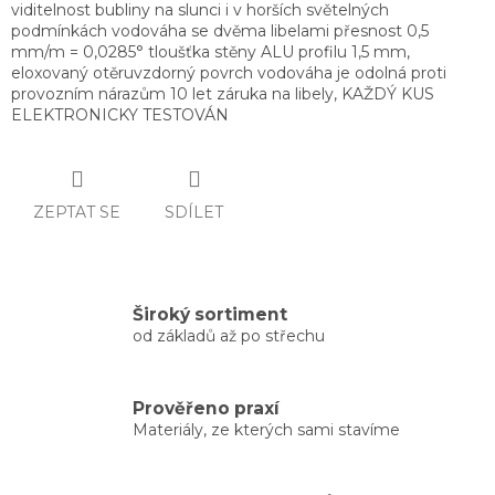
viditelnost bubliny na slunci i v horších světelných
podmínkách vodováha se dvěma libelami přesnost 0,5
mm/m = 0,0285° tloušťka stěny ALU profilu 1,5 mm,
eloxovaný otěruvzdorný povrch vodováha je odolná proti
provozním nárazům 10 let záruka na libely, KAŽDÝ KUS
ELEKTRONICKY TESTOVÁN
ZEPTAT SE
SDÍLET
Široký sortiment
od základů až po střechu
Prověřeno praxí
Materiály, ze kterých sami stavíme