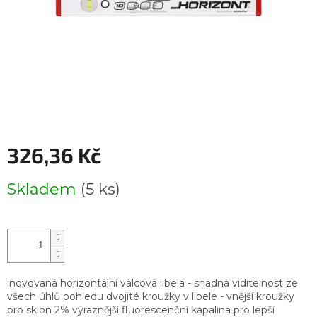
326,36 Kč
Měrná
Skladem
(5 ks)
cena:
inovovaná horizontální válcová libela - snadná viditelnost ze
všech úhlů pohledu dvojité kroužky v libele - vnější kroužky
pro sklon 2% výraznější fluorescenční kapalina pro lepší