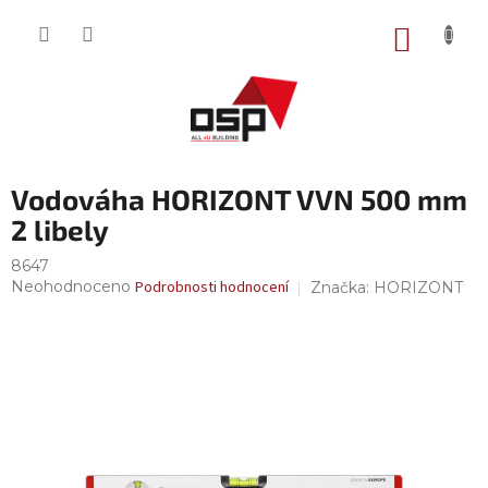
Přejít
na
NÁKUP
obsah
KOŠÍK
Vodováha HORIZONT VVN 500 mm
2 libely
8647
Průměrné
Neohodnoceno
Podrobnosti hodnocení
Značka:
HORIZONT
hodnocení
produktu
je
0,0
z
5
hvězdiček.