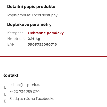
Detailní popis produktu
Popis produktu není dostupný
Doplňkové parametry
Kategorie
:
Ochranné pomůcky
Hmotnost
:
2.16 kg
EAN
:
5903755060716
Z
á
p
a
Kontakt
t
í
eshop
@
osp-mk.cz
+420 734 259 020
Sledujte nás na Facebooku