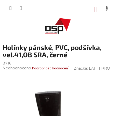
Přejít
na
NÁKUP
obsah
KOŠÍK
Holínky pánské, PVC, podšívka,
vel.41,OB SRA, černé
8716
Průměrné
Neohodnoceno
Podrobnosti hodnocení
Značka:
LAHTI PRO
hodnocení
produktu
je
0,0
z
5
hvězdiček.