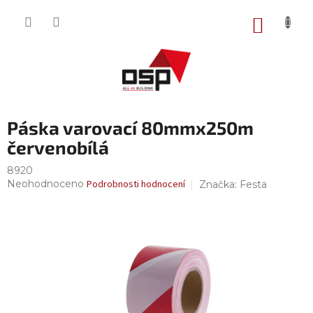
Přejít
na
NÁKUP
obsah
KOŠÍK
Páska varovací 80mmx250m
červenobílá
8920
Průměrné
Neohodnoceno
Podrobnosti hodnocení
Značka:
Festa
hodnocení
produktu
je
0,0
z
5
hvězdiček.