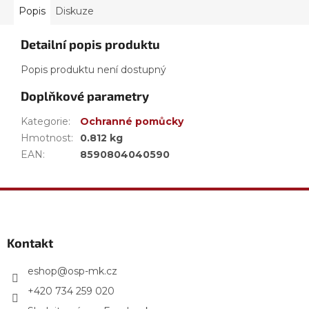
Popis
Diskuze
Detailní popis produktu
Popis produktu není dostupný
Doplňkové parametry
Kategorie
:
Ochranné pomůcky
Hmotnost
:
0.812 kg
EAN
:
8590804040590
Z
á
p
a
Kontakt
t
í
eshop
@
osp-mk.cz
+420 734 259 020