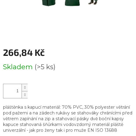
266,84 Kč
Měrná
Skladem
(>5 ks)
cena:
pláštěnka s kapucí materiál: 70% PVC, 30% polyester větrání
pod pažemi a na zádech rukávy se stahováky chránícími před
větrem zapínání na zip a stahovací pásky dvě boční kapsy
kapuce stahovaná šňůrkami vodovzdorný materiál pláště
univerzální - jak pro ženy tak i pro muže EN ISO 13688