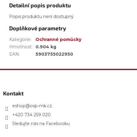
Detailní popis produktu
Popis produktu není dostupný
Doplňkové parametry
Kategorie
:
Ochranné pomůcky
Hmotnost
:
0.904 kg
EAN
:
5903755022950
Z
á
p
a
Kontakt
t
í
eshop
@
osp-mk.cz
+420 734 259 020
Sledujte nás na Facebooku