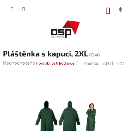
Přejít
na
NÁKUP
obsah
KOŠÍK
Pláštěnka s kapucí, 2XL
8248
Průměrné
Neohodnoceno
Podrobnosti hodnocení
Značka:
LAHTI PRO
hodnocení
produktu
je
0,0
z
5
hvězdiček.