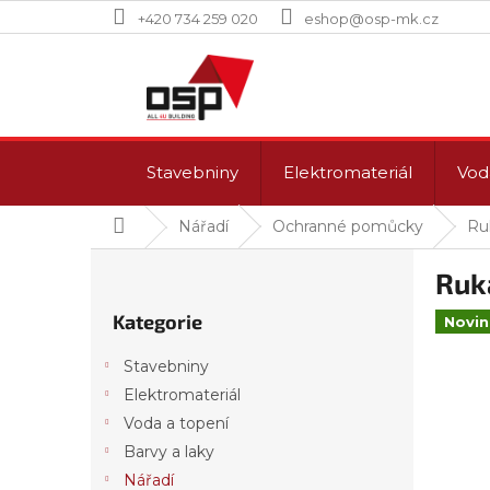
Přejít
+420 734 259 020
eshop@osp-mk.cz
na
obsah
Stavebniny
Elektromateriál
Vod
Domů
Nářadí
Ochranné pomůcky
Ruk
P
Ruka
o
Přeskočit
s
Kategorie
kategorie
Novi
t
r
Stavebniny
a
Elektromateriál
n
Voda a topení
n
í
Barvy a laky
p
Nářadí