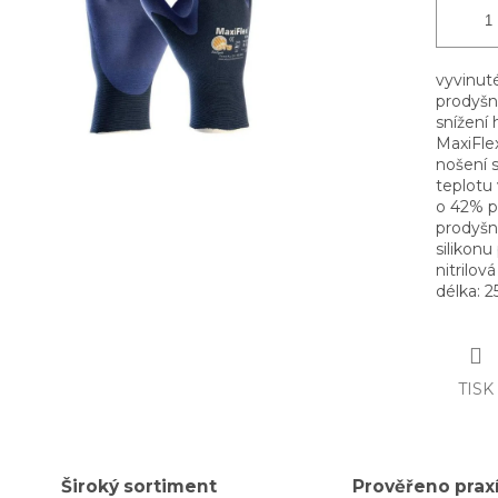
vyvinut
prodyšn
snížení
MaxiFle
nošení 
teplotu 
o 42% pr
prodyšn
silikonu
nitrilov
délka: 
TISK
Široký sortiment
Prověřeno prax