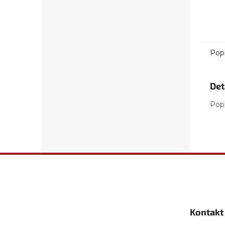
Pop
Det
Pop
Z
á
p
a
t
Kontakt
í