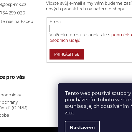
Vložte svůj e-mail a my vám budeme zasí
p
@
osp-mk.cz
nových produktech na našem e-shopu.
734 259 020
jte nás na Faceb
E-mail
Vložením e-mailu souhlasíte s
podmínka
osobních údajů
PŘIHLÁSIT SE
ce pro vás
Tento web používá soubory 
 podmínky
procházením tohoto webu v
 ochrany
souhlas s jejich používáním.
údajů (GDPR)
zde
.
doba
Nastavení