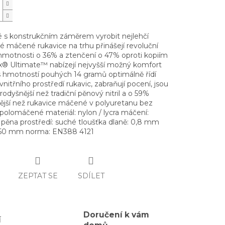
é s konstrukčním záměrem vyrobit nejlehčí
é máčené rukavice na trhu přinášejí revoluční
 hmotnosti o 36% a ztenčení o 47% oproti kopiím
x® Ultimate™ nabízejí nejvyšší možný komfort
s hmotností pouhých 14 gramů optimálně řídí
vnitřního prostředí rukavic, zabraňují pocení, jsou
odyšnější než tradiční pěnový nitril a o 59%
ější než rukavice máčené v polyuretanu bez
 polomáčené materiál: nylon / lycra máčení:
á pěna prostředí: suché tloušťka dlaně: 0,8 mm
250 mm norma: EN388 4121
ZEPTAT SE
SDÍLET
Doručení k vám
í