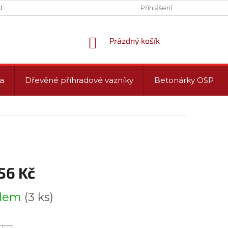
NY OSOBNÍCH ÚDAJŮ (GDPR)
PROVOZNÍ DOBA
Přihlášení
NÁKUPNÍ
Prázdný košík
KOŠÍK
a
Dřevěné příhradové vazníky
Betonárky OSP
56 Kč
adem
(3 ks)