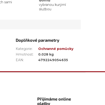
domů
ých sami
vybranou kurýrní
službou
Doplňkové parametry
Kategorie
:
Ochranné pomůcky
Hmotnost
:
0.028 kg
EAN
:
4792249054635
Přijímáme online
platby