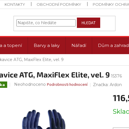
KONTAKTY
OBCHODNÍ PODMÍNKY
PODMÍNKY OCHRA
HLEDAT
a a topení
Barvy a laky
Nářadí
Dům a zahrad
avice ATG, MaxiFlex Elite, vel. 9
vice ATG, MaxiFlex Elite, vel. 9
15376
Průměrné
Neohodnoceno
Podrobnosti hodnocení
Značka:
Ardon
nka
hodnocení
produktu
116,
je
0,0
Měrná
Skl
z
cena:
5
hvězdiček.