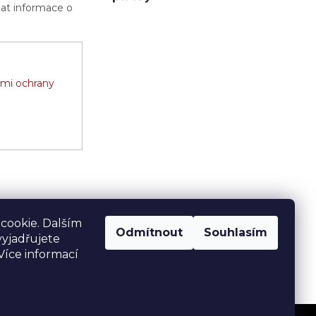
lat informace o
mi ochrany
cookie. Dalším
Odmítnout
Souhlasím
yjadřujete
 Více informací