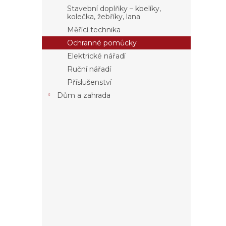
a
Stavební doplňky – kbelíky,
n
kolečka, žebříky, lana
e
Měřící technika
l
Ochranné pomůcky
Elektrické nářadí
Ruční nářadí
Příslušenství
Dům a zahrada