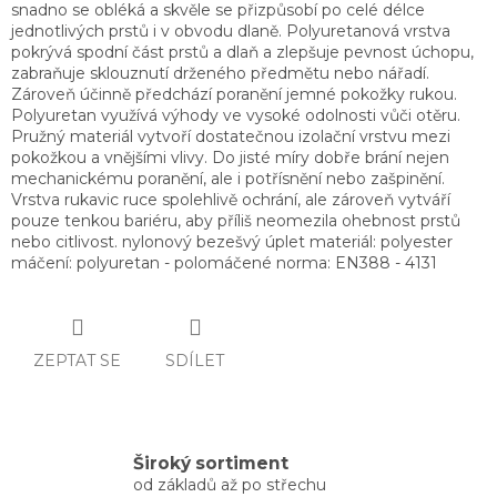
snadno se obléká a skvěle se přizpůsobí po celé délce
jednotlivých prstů i v obvodu dlaně. Polyuretanová vrstva
pokrývá spodní část prstů a dlaň a zlepšuje pevnost úchopu,
zabraňuje sklouznutí drženého předmětu nebo nářadí.
Zároveň účinně předchází poranění jemné pokožky rukou.
Polyuretan využívá výhody ve vysoké odolnosti vůči otěru.
Pružný materiál vytvoří dostatečnou izolační vrstvu mezi
pokožkou a vnějšími vlivy. Do jisté míry dobře brání nejen
mechanickému poranění, ale i potřísnění nebo zašpinění.
Vrstva rukavic ruce spolehlivě ochrání, ale zároveň vytváří
pouze tenkou bariéru, aby příliš neomezila ohebnost prstů
nebo citlivost. nylonový bezešvý úplet materiál: polyester
máčení: polyuretan - polomáčené norma: EN388 - 4131
ZEPTAT SE
SDÍLET
Široký sortiment
od základů až po střechu