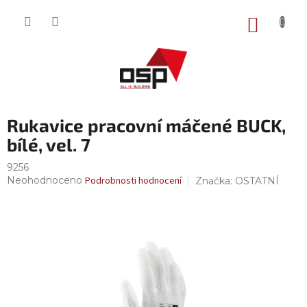
Přejít
na
NÁKUP
obsah
KOŠÍK
Rukavice pracovní máčené BUCK,
bílé, vel. 7
9256
Průměrné
Neohodnoceno
Podrobnosti hodnocení
Značka:
OSTATNÍ
hodnocení
produktu
je
0,0
z
5
hvězdiček.