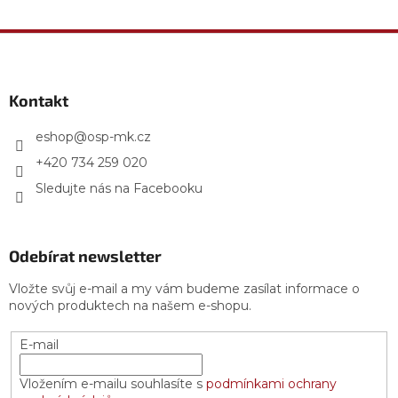
Z
á
p
a
Kontakt
t
í
eshop
@
osp-mk.cz
+420 734 259 020
Sledujte nás na Facebooku
Odebírat newsletter
Vložte svůj e-mail a my vám budeme zasílat informace o
nových produktech na našem e-shopu.
E-mail
Vložením e-mailu souhlasíte s
podmínkami ochrany