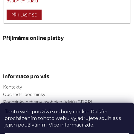
osobních údajů
PŘIHLÁSIT SE
Přijímáme online platby
Informace pro vás
Kontakty
Obchodní podmínky
Podmínky ochrany osobních údajů (GDPR)
Provozní doba
Tento web používá soubory cookie. Dalším
procházením tohoto webu vyjadřujete souhlas s
jejich používáním. Více informací
zde
.