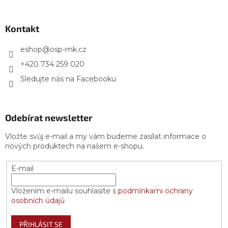
á
p
a
Kontakt
t
í
eshop
@
osp-mk.cz
+420 734 259 020
Sledujte nás na Facebooku
Odebírat newsletter
Vložte svůj e-mail a my vám budeme zasílat informace o
nových produktech na našem e-shopu.
E-mail
Vložením e-mailu souhlasíte s
podmínkami ochrany
osobních údajů
PŘIHLÁSIT SE