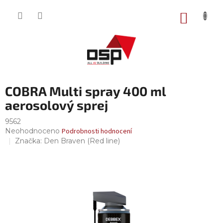
Přejít
na
NÁKUP
obsah
KOŠÍK
COBRA Multi spray 400 ml
aerosolový sprej
9562
Průměrné
Neohodnoceno
Podrobnosti hodnocení
hodnocení
Značka:
Den Braven (Red line)
produktu
je
0,0
z
5
hvězdiček.