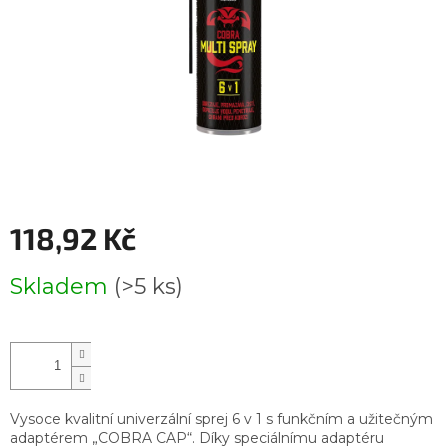
118,92 Kč
Měrná
Skladem
(>5 ks)
cena:
Vysoce kvalitní univerzální sprej 6 v 1 s funkčním a užitečným
adaptérem „COBRA CAP“. Díky speciálnímu adaptéru