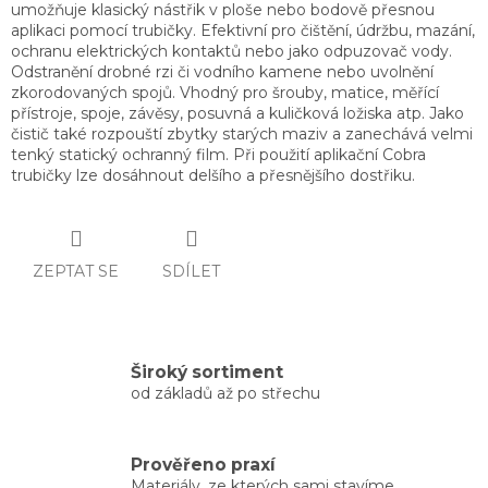
umožňuje klasický nástřik v ploše nebo bodově přesnou
aplikaci pomocí trubičky. Efektivní pro čištění, údržbu, mazání,
ochranu elektrických kontaktů nebo jako odpuzovač vody.
Odstranění drobné rzi či vodního kamene nebo uvolnění
zkorodovaných spojů. Vhodný pro šrouby, matice, měřící
přístroje, spoje, závěsy, posuvná a kuličková ložiska atp. Jako
čistič také rozpouští zbytky starých maziv a zanechává velmi
tenký statický ochranný film. Při použití aplikační Cobra
trubičky lze dosáhnout delšího a přesnějšího dostřiku.
ZEPTAT SE
SDÍLET
Široký sortiment
od základů až po střechu
Prověřeno praxí
Materiály, ze kterých sami stavíme