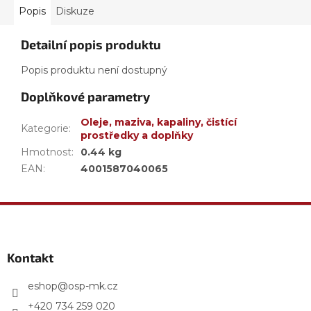
Popis
Diskuze
Detailní popis produktu
Popis produktu není dostupný
Doplňkové parametry
Oleje, maziva, kapaliny, čistící
Kategorie
:
prostředky a doplňky
Hmotnost
:
0.44 kg
EAN
:
4001587040065
Z
á
p
a
Kontakt
t
í
eshop
@
osp-mk.cz
+420 734 259 020