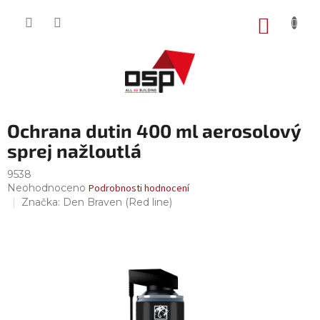
Přejít
na
NÁKUP
obsah
KOŠÍK
Ochrana dutin 400 ml aerosolový
sprej nažloutlá
9538
Průměrné
Neohodnoceno
Podrobnosti hodnocení
hodnocení
Značka:
Den Braven (Red line)
produktu
je
0,0
z
5
hvězdiček.