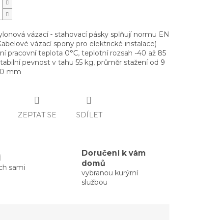
ylonová vázací - stahovací pásky splňují normu EN
abelové vázací spony pro elektrické instalace)
í pracovní teplota 0°C, teplotní rozsah -40 až 85
tabilní pevnost v tahu 55 kg, průměr stažení od 9
160 mm
ZEPTAT SE
SDÍLET
Doručení k vám
í
domů
ých sami
vybranou kurýrní
službou