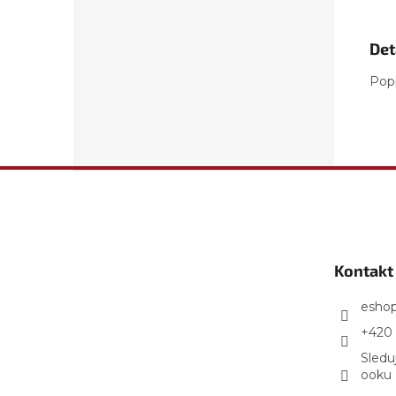
Det
Pop
Z
á
p
a
t
Kontakt
í
esho
+420 
Sledu
ooku