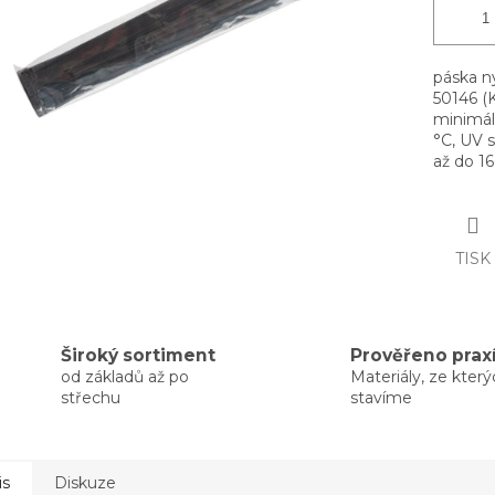
páska n
50146 (K
minimáln
°C, UV s
až do 
TISK
Široký sortiment
Prověřeno prax
od základů až po
Materiály, ze kter
střechu
stavíme
is
Diskuze