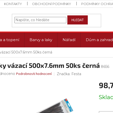
KONTAKTY
OBCHODNÍ PODMÍNKY
PODMÍNKY OCHRA
HLEDAT
a a topení
Barvy a laky
Nářadí
Dům a zahrad
vázací 500x7.6mm 50ks černá
ky vázací 500x7.6mm 50ks černá
8656
rné
dnoceno
Podrobnosti hodnocení
Značka:
Festa
ení
98,
tu
Měrná
Skl
cena:
ček.