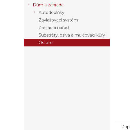
a
Dům a zahrada
n
Autodoplňky
e
Zavlažovací systém
l
Zahradní nářadí
Substráty, osiva a mulčovací kůry
Ostatní
Pop