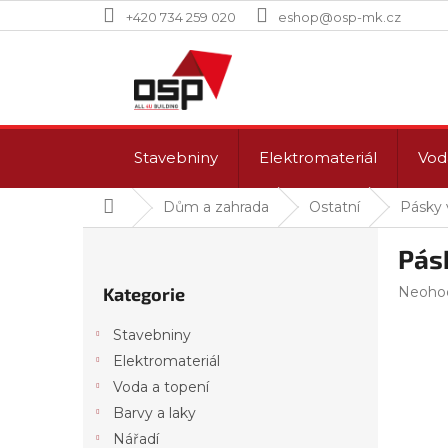
Přejít
+420 734 259 020
eshop@osp-mk.cz
na
obsah
Stavebniny
Elektromateriál
Vod
Domů
Dům a zahrada
Ostatní
Pásky 
P
Pás
o
Přeskočit
s
Průmě
Kategorie
Neoho
kategorie
t
hodnoc
r
produk
Stavebniny
a
je
Elektromateriál
n
0,0
z
Voda a topení
n
5
í
Barvy a laky
hvězdi
p
Nářadí