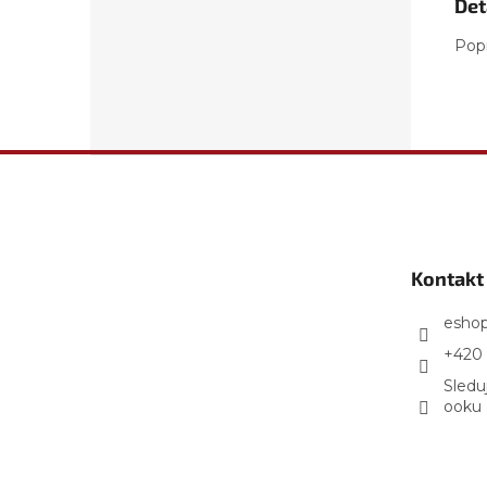
Det
Pop
Z
á
p
a
t
Kontakt
í
esho
+420 
Sledu
ooku