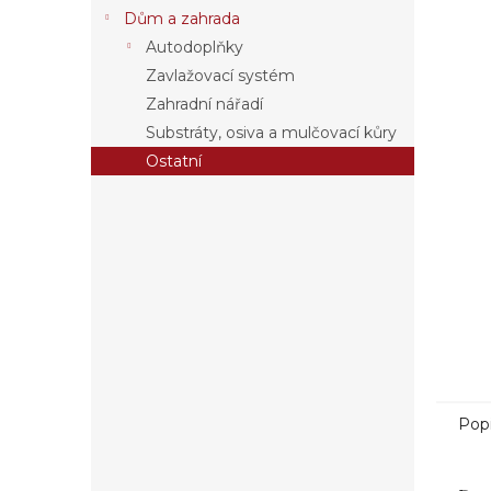
a
Dům a zahrada
n
Autodoplňky
e
Zavlažovací systém
l
Zahradní nářadí
Substráty, osiva a mulčovací kůry
Ostatní
Pop