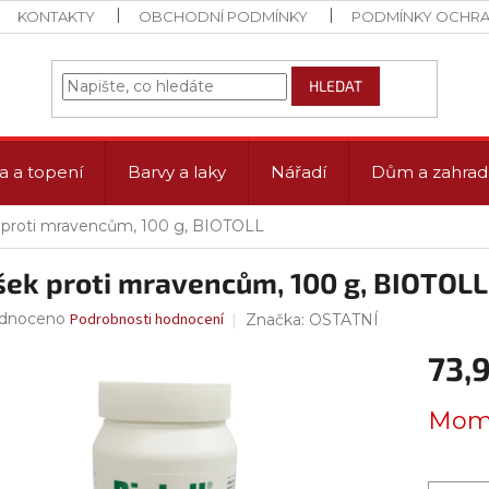
KONTAKTY
OBCHODNÍ PODMÍNKY
PODMÍNKY OCHRA
HLEDAT
a a topení
Barvy a laky
Nářadí
Dům a zahrad
 proti mravencům, 100 g, BIOTOLL
šek proti mravencům, 100 g, BIOTOLL
rné
dnoceno
Podrobnosti hodnocení
Značka:
OSTATNÍ
ení
73,
tu
Měrná
Mome
cena:
ček.