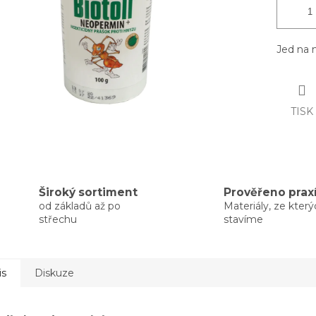
Jed na 
TISK
Široký sortiment
Prověřeno prax
od základů až po
Materiály, ze kter
střechu
stavíme
is
Diskuze