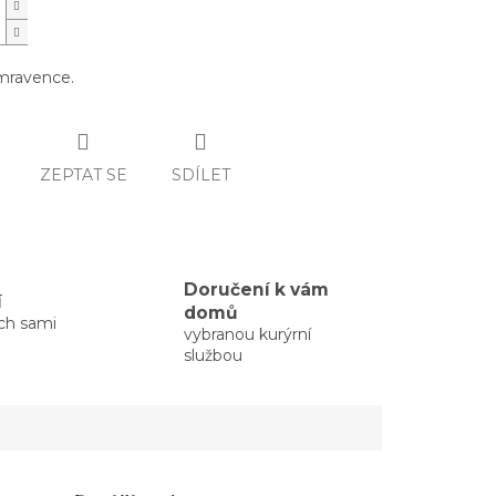
mravence.
ZEPTAT SE
SDÍLET
Doručení k vám
í
domů
ých sami
vybranou kurýrní
službou