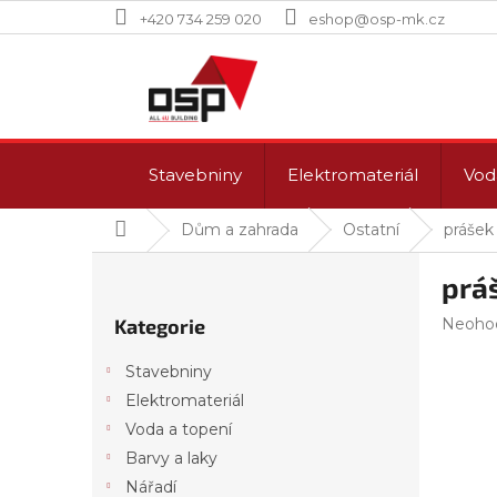
Přejít
+420 734 259 020
eshop@osp-mk.cz
na
obsah
Stavebniny
Elektromateriál
Vod
Domů
Dům a zahrada
Ostatní
prášek
P
prá
o
Přeskočit
s
Průmě
Kategorie
Neoho
kategorie
t
hodnoc
r
produk
Stavebniny
a
je
Elektromateriál
n
0,0
z
Voda a topení
n
5
í
Barvy a laky
hvězdi
p
Nářadí