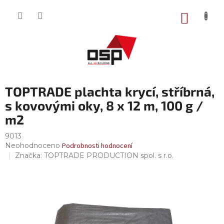
Přejít
na
NÁKUP
obsah
KOŠÍK
TOPTRADE plachta krycí, stříbrná,
s kovovými oky, 8 x 12 m, 100 g /
m2
9013
Průměrné
Neohodnoceno
Podrobnosti hodnocení
hodnocení
Značka:
TOPTRADE PRODUCTION spol. s r.o.
produktu
je
0,0
z
5
hvězdiček.