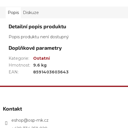
Popis
Diskuze
Detailní popis produktu
Popis produktu není dostupný
Doplňkové parametry
Kategorie
:
Ostatní
Hmotnost
:
9.6 kg
EAN
:
8591403603643
Z
á
p
a
Kontakt
t
í
eshop
@
osp-mk.cz