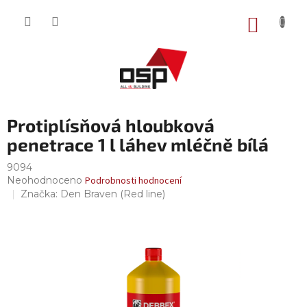
Přejít
na
NÁKUP
obsah
KOŠÍK
Protiplísňová hloubková
penetrace 1 l láhev mléčně bílá
9094
Průměrné
Neohodnoceno
Podrobnosti hodnocení
hodnocení
Značka:
Den Braven (Red line)
produktu
je
0,0
z
5
hvězdiček.