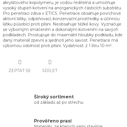
akrylátového kopolymeru, je vodou ředitelná a umožňuje
vysoký stupeň kotvení na anorganických částicích substrátu.
Pro penetraci zdiva v ETICS. Penetrace obsahuje povrchově
aktivní látky, odpěňovací, konzervační prostředky a účinnou
látku působící proti plísni. Neobsahuje těžké kovy. Vyznačuje
se výborným smáčením a dokonalým kotvením na savých
podkladech. Prostupuje do maximální hloubky podkladu, kde
daný materiál zpevní a sjednotí jeho savost. Penetrace má
výbornou odolnost proti plísni. Vydatnost: z 1 litru 10 m².
ZEPTAT SE
SDÍLET
Široký sortiment
od základů až po střechu
Prověřeno praxí
Materiály, ze kterých sami stavíme