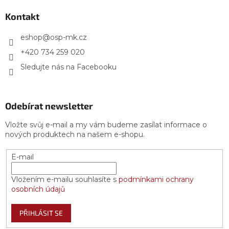
p
a
Kontakt
t
í
eshop
@
osp-mk.cz
+420 734 259 020
Sledujte nás na Facebooku
Odebírat newsletter
Vložte svůj e-mail a my vám budeme zasílat informace o
nových produktech na našem e-shopu.
E-mail
Vložením e-mailu souhlasíte s
podmínkami ochrany
osobních údajů
PŘIHLÁSIT SE