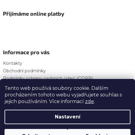
Přijímáme online platby
Informace pro vás
Kontakty
Obchodní podmínky
Podmínky ochrany osobních údajů (GDPR)
Provozní doba
Tento web používá soubory cookie. Dalším
procházením tohoto webu vyjadřujete souhlas s
jejich používáním. Více informací
zde
.
Vytvořil Shoptet
Nastavení
Copyright 2026
OSP Stavebniny — E-shop | Vše