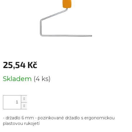
25,54 Kč
Měrná
Skladem
(4 ks)
cena:
- držadlo 6 mm - pozinkované držadlo s ergonomickou
plastovou rukojetí