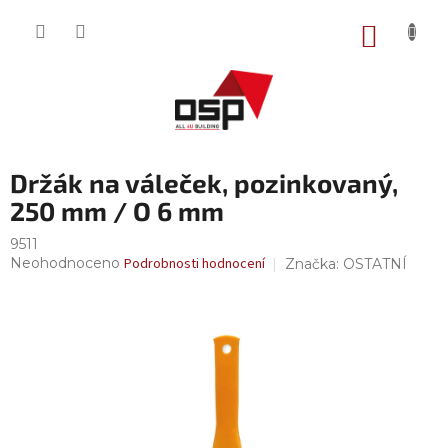
Přejít
na
NÁKUP
obsah
KOŠÍK
Držák na váleček, pozinkovaný,
250 mm / O 6 mm
9511
Průměrné
Neohodnoceno
Podrobnosti hodnocení
Značka:
OSTATNÍ
hodnocení
produktu
je
0,0
z
5
hvězdiček.