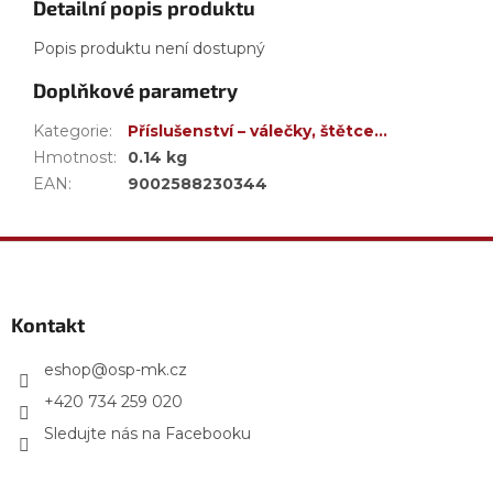
Detailní popis produktu
Popis produktu není dostupný
Doplňkové parametry
Kategorie
:
Příslušenství – válečky, štětce…
Hmotnost
:
0.14 kg
EAN
:
9002588230344
Z
á
p
a
Kontakt
t
í
eshop
@
osp-mk.cz
+420 734 259 020
Sledujte nás na Facebooku