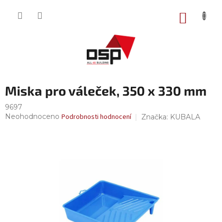
Přejít
na
NÁKUP
obsah
KOŠÍK
Miska pro váleček, 350 x 330 mm
9697
Průměrné
Neohodnoceno
Podrobnosti hodnocení
Značka:
KUBALA
hodnocení
produktu
je
0,0
z
5
hvězdiček.