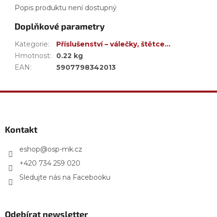
Popis produktu není dostupný
Doplňkové parametry
Kategorie
:
Příslušenství – válečky, štětce…
Hmotnost
:
0.22 kg
EAN
:
5907798342013
Z
á
p
a
Kontakt
t
í
eshop
@
osp-mk.cz
+420 734 259 020
Sledujte nás na Facebooku
Odebírat newsletter