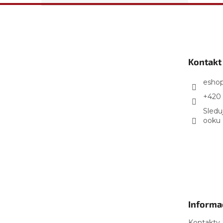
Z
á
p
a
t
Kontakt
í
esho
+420 
Sledu
ooku
Informa
Kontakty