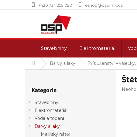
Přejít
+420 734 259 020
eshop@osp-mk.cz
na
obsah
Stavebniny
Elektromateriál
Vod
Domů
Barvy a laky
Příslušenství – válečky,
P
Ště
o
Přeskočit
s
Průmě
Kategorie
Neoho
kategorie
t
hodnoc
r
produk
Stavebniny
a
je
Elektromateriál
n
0,0
z
Voda a topení
n
5
í
Barvy a laky
hvězdi
p
Malířský nátěr