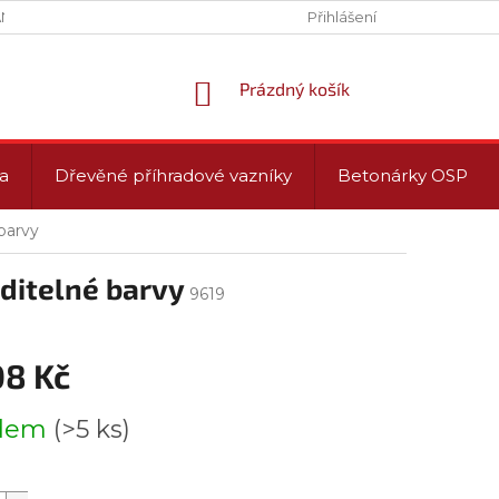
NY OSOBNÍCH ÚDAJŮ (GDPR)
PROVOZNÍ DOBA
Přihlášení
NÁKUPNÍ
Prázdný košík
KOŠÍK
a
Dřevěné příhradové vazníky
Betonárky OSP
barvy
ditelné barvy
9619
08 Kč
adem
(>5 ks)