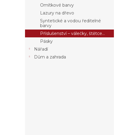
a
Omítkové barvy
n
Lazury na dřevo
e
Syntetické a vodou ředitelné
l
barvy
Příslušenství – válečky, štětce…
Pásky
Nářadí
Dům a zahrada