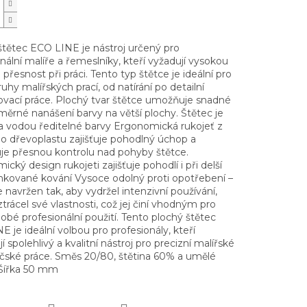
štětec ECO LINE je nástroj určený pro
nální malíře a řemeslníky, kteří vyžadují vysokou
a přesnost při práci. Tento typ štětce je ideální pro
uhy malířských prací, od natírání po detailní
vací práce. Plochý tvar štětce umožňuje snadné
měrné nanášení barvy na větší plochy. Štětec je
a vodou ředitelné barvy Ergonomická rukojeť z
ho dřevoplastu zajišťuje pohodlný úchop a
e přesnou kontrolu nad pohyby štětce.
cký design rukojeti zajišťuje pohodlí i při delší
Zinkované kování Vysoce odolný proti opotřebení –
e navržen tak, aby vydržel intenzivní používání,
ztrácel své vlastnosti, což jej činí vhodným pro
bé profesionální použití. Tento plochý štětec
 je ideální volbou pro profesionály, kteří
í spolehlivý a kvalitní nástroj pro precizní malířské
ačské práce. Směs 20/80, štětina 60% a umělé
 Šířka 50 mm