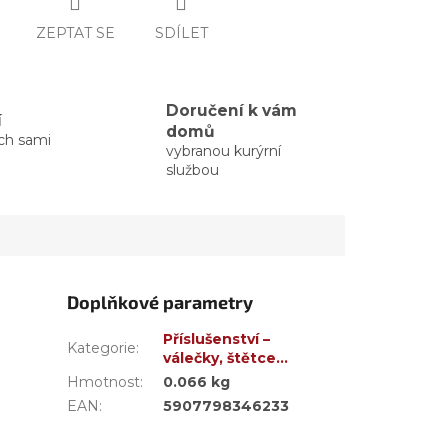
ZEPTAT SE
SDÍLET
Doručení k vám
í
domů
ých sami
vybranou kurýrní
službou
Doplňkové parametry
Příslušenství –
Kategorie
:
válečky, štětce…
Hmotnost
:
0.066 kg
EAN
:
5907798346233