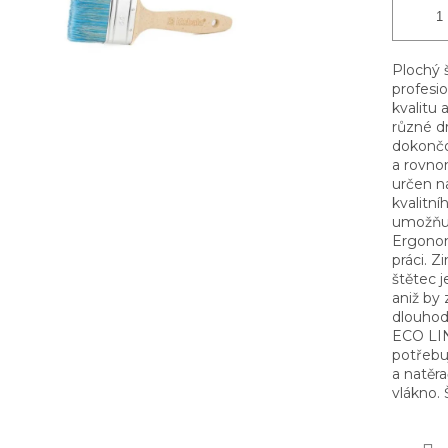
Plochý 
profesio
kvalitu 
různé dr
dokončo
a rovno
určen n
kvalitní
umožňuj
Ergonomi
práci. 
štětec j
aniž by 
dlouhodo
ECO LINE
potřebuj
a natěr
vlákno.