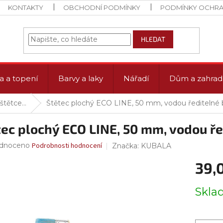
KONTAKTY
OBCHODNÍ PODMÍNKY
PODMÍNKY OCHRA
HLEDAT
a a topení
Barvy a laky
Nářadí
Dům a zahrad
 štětce…
Štětec plochý ECO LINE, 50 mm, vodou ředitelné 
tec plochý ECO LINE, 50 mm, vodou ře
rné
dnoceno
Podrobnosti hodnocení
Značka:
KUBALA
ení
39,
tu
Měrná
Skl
cena:
ček.