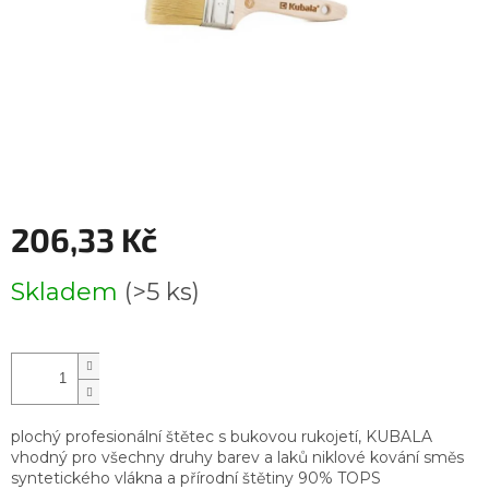
206,33 Kč
Měrná
Skladem
(>5 ks)
cena:
plochý profesionální štětec s bukovou rukojetí, KUBALA
vhodný pro všechny druhy barev a laků niklové kování směs
syntetického vlákna a přírodní štětiny 90% TOPS