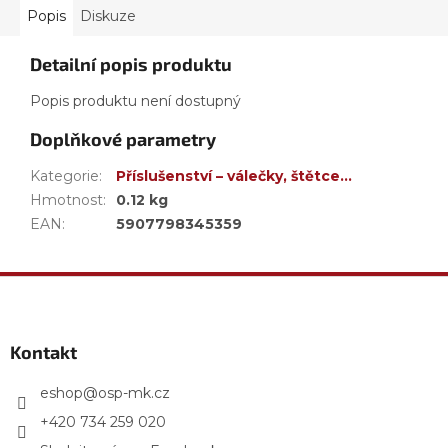
Popis
Diskuze
Detailní popis produktu
Popis produktu není dostupný
Doplňkové parametry
Kategorie
:
Příslušenství – válečky, štětce…
Hmotnost
:
0.12 kg
EAN
:
5907798345359
Z
á
p
a
Kontakt
t
í
eshop
@
osp-mk.cz
+420 734 259 020