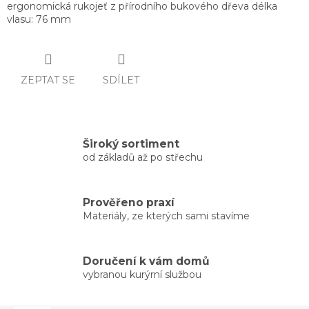
ergonomická rukojeť z přírodního bukového dřeva délka
vlasu: 76 mm
ZEPTAT SE
SDÍLET
Široký sortiment
od základů až po střechu
Prověřeno praxí
Materiály, ze kterých sami stavíme
Doručení k vám domů
vybranou kurýrní službou