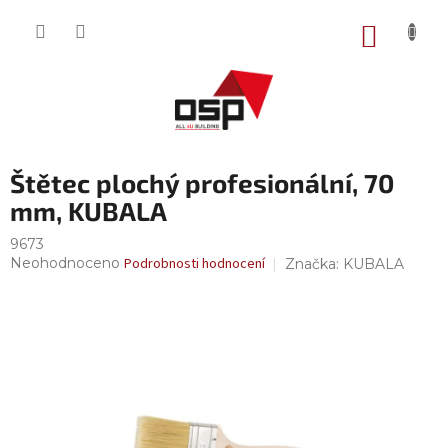
Přejít
na
NÁKUP
obsah
KOŠÍK
Štětec plochý profesionální, 70
mm, KUBALA
9673
Průměrné
Neohodnoceno
Podrobnosti hodnocení
Značka:
KUBALA
hodnocení
produktu
je
0,0
z
5
hvězdiček.