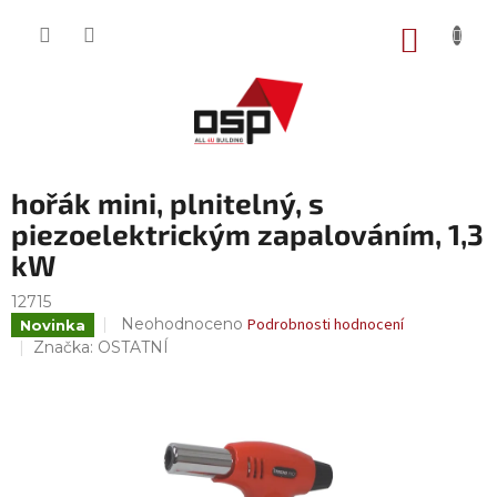
Přejít
na
NÁKUP
obsah
KOŠÍK
hořák mini, plnitelný, s
piezoelektrickým zapalováním, 1,3
kW
12715
Průměrné
Neohodnoceno
Podrobnosti hodnocení
Novinka
hodnocení
Značka:
OSTATNÍ
produktu
je
0,0
z
5
hvězdiček.