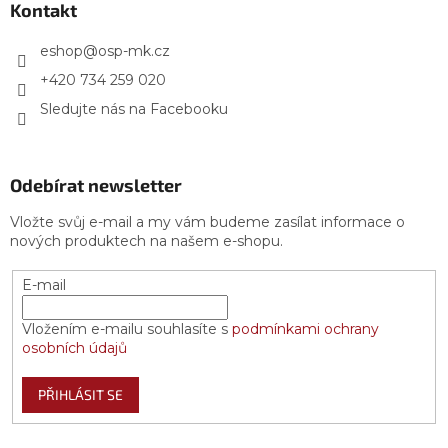
a
Kontakt
t
í
eshop
@
osp-mk.cz
+420 734 259 020
Sledujte nás na Facebooku
Odebírat newsletter
Vložte svůj e-mail a my vám budeme zasílat informace o
nových produktech na našem e-shopu.
E-mail
Vložením e-mailu souhlasíte s
podmínkami ochrany
osobních údajů
PŘIHLÁSIT SE