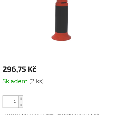
296,75 Kč
Měrná
Skladem
(2 ks)
cena: