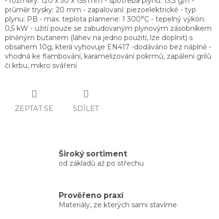
- rozměry: 120 x 30 x 155 mm - spotřeba plynu: 13,3 g/h -
průměr trysky: 20 mm - zapalovaní: piezoelektrické - typ
plynu: PB - max. teplota plamene: 1 300°C - tepelný výkon:
0,5 kW - užití pouze se zabudovaným plynovým zásobníkem
plněným butanem (láhev na jedno použití, lze doplnit) s
obsahem 10g, která vyhovuje EN417 -dodáváno bez náplně -
vhodná ke flambování, karamelizování pokrmů, zapálení grilů
či krbu, mikro sváření
ZEPTAT SE
SDÍLET
Široký sortiment
od základů až po střechu
Prověřeno praxí
Materiály, ze kterých sami stavíme