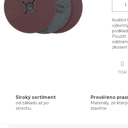
Kvalitn
výkonný 
podklad 
Použití: 
odstraňo
zkosení 
TISK
Široký sortiment
Prověřeno prax
od základů až po
Materiály, ze kter
střechu
stavíme