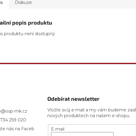
is
Diskuze
ailní popis produktu
is produktu není dostupný
Odebírat newsletter
Vložte svůj e-mail a my vám budeme zasí
p
@
osp-mk.cz
nových produktech na našem e-shopu.
734 259 020
jte nás na Faceb
E-mail