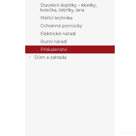
a
Stavební doplňky – kbelíky,
n
kolečka, žebříky, lana
e
Měřící technika
l
Ochranné pomůcky
Elektrické nářadí
Ruční nářadí
Příslušenství
Dům a zahrada