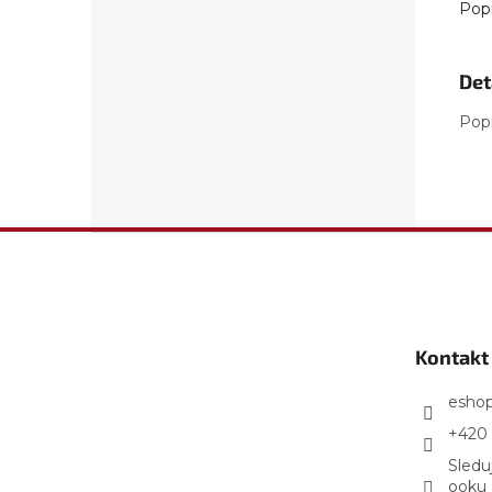
Pop
Det
Pop
Z
á
p
a
t
Kontakt
í
esho
+420 
Sledu
ooku