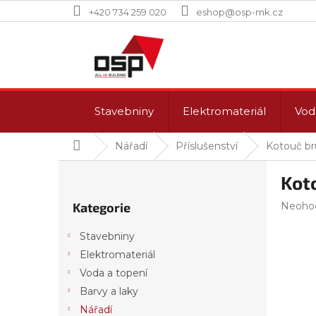
Přejít
+420 734 259 020
eshop@osp-mk.cz
na
obsah
Stavebniny
Elektromateriál
Vod
Domů
Nářadí
Příslušenství
Kotouč br
P
Kot
o
Přeskočit
s
Průmě
Kategorie
Neoho
kategorie
t
hodnoc
r
produk
Stavebniny
a
je
Elektromateriál
n
0,0
z
Voda a topení
n
5
í
Barvy a laky
hvězdi
p
Nářadí