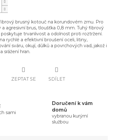
í fibrový brusný kotouč na korundovém zrnu. Pro
a agresivní brus, tloušťka 0,8 mm. Tuhý fibrový
poskytuje trvanlivost a odolnost proti roztržení.
na rychlé a efektivní broušení oceli, litiny,
vání sváru, okují, důlků a povrchových vad, jakož i
a srážení hran.
ZEPTAT SE
SDÍLET
Doručení k vám
í
domů
ých sami
vybranou kurýrní
službou