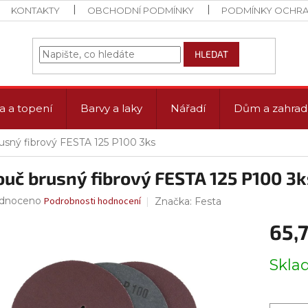
KONTAKTY
OBCHODNÍ PODMÍNKY
PODMÍNKY OCHRA
HLEDAT
a a topení
Barvy a laky
Nářadí
Dům a zahrad
usný fibrový FESTA 125 P100 3ks
ouč brusný fibrový FESTA 125 P100 3k
rné
dnoceno
Podrobnosti hodnocení
Značka:
Festa
ení
65,
tu
Měrná
Skl
cena:
ček.