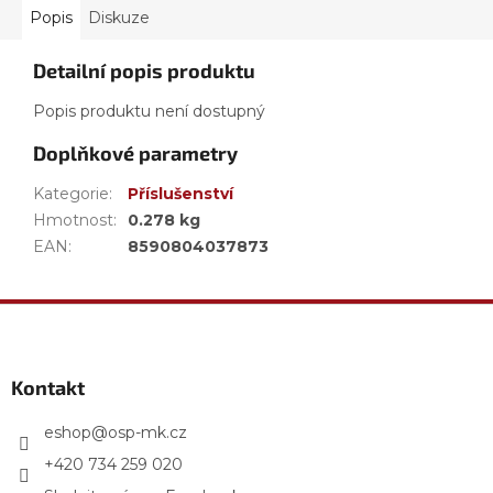
Popis
Diskuze
Detailní popis produktu
Popis produktu není dostupný
Doplňkové parametry
Kategorie
:
Příslušenství
Hmotnost
:
0.278 kg
EAN
:
8590804037873
Z
á
p
a
Kontakt
t
í
eshop
@
osp-mk.cz
+420 734 259 020