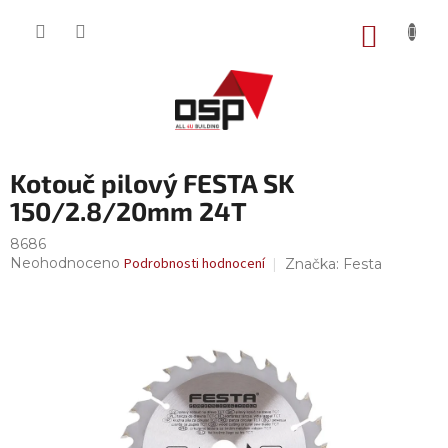
Přejít
na
NÁKUP
obsah
KOŠÍK
Kotouč pilový FESTA SK
150/2.8/20mm 24T
8686
Průměrné
Neohodnoceno
Podrobnosti hodnocení
Značka:
Festa
hodnocení
produktu
je
0,0
z
5
hvězdiček.