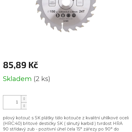
85,89 Kč
Měrná
Skladem
(2 ks)
cena:
pilový kotouč s SK plátky tělo kotouče z kvalitní uhlíkové oceli
(HRC:40) břitové destičky SK ( slinutý karbid ) tvrdost HRA
90 střídavý zub - pozitivní úhel čela 15° zářezy po 90° do