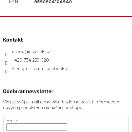
EAN
:
8590804104940
Z
á
p
a
Kontakt
t
í
eshop
@
osp-mk.cz
+420 734 259 020
Sledujte nás na Facebooku
Odebírat newsletter
Vložte svůj e-mail a my vám budeme zasílat informace o
nových produktech na našem e-shopu.
E-mail