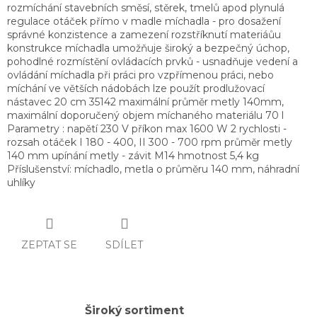
rozmíchání stavebních směsí, stěrek, tmelů apod plynulá
regulace otáček přímo v madle míchadla - pro dosažení
správné konzistence a zamezení rozstříknutí materiáůu
konstrukce míchadla umožňuje široký a bezpečný úchop,
pohodlné rozmístění ovládacích prvků - usnadňuje vedení a
ovládání míchadla při práci pro vzpřímenou práci, nebo
míchání ve větších nádobách lze použít prodlužovací
nástavec 20 cm 35142 maximální průměr metly 140mm,
maximální doporučený objem míchaného materiálu 70 l
Parametry : napětí 230 V příkon max 1600 W 2 rychlosti -
rozsah otáček I 180 - 400, II 300 - 700 rpm průměr metly
140 mm upínání metly - závit M14 hmotnost 5,4 kg
Příslušenství: míchadlo, metla o průměru 140 mm, náhradní
uhlíky
ZEPTAT SE
SDÍLET
Široký sortiment