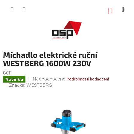
Přejít
na
NÁKUP
obsah
KOŠÍK
Míchadlo elektrické ruční
WESTBERG 1600W 230V
8611
Průměrné
Neohodnoceno
Podrobnosti hodnocení
Novinka
hodnocení
Značka:
WESTBERG
produktu
je
0,0
z
5
hvězdiček.