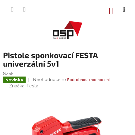
Přejít
na
NÁKUP
obsah
KOŠÍK
Pistole sponkovací FESTA
univerzální 5v1
8266
Průměrné
Neohodnoceno
Podrobnosti hodnocení
Novinka
hodnocení
Značka:
Festa
produktu
je
0,0
z
5
hvězdiček.