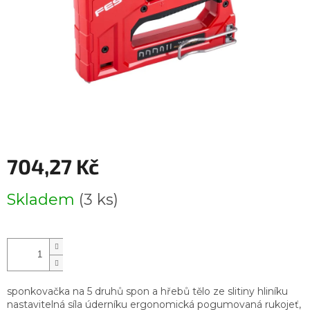
704,27 Kč
Měrná
Skladem
(3 ks)
cena:
sponkovačka na 5 druhů spon a hřebů tělo ze slitiny hliníku
nastavitelná síla úderníku ergonomická pogumovaná rukojeť,