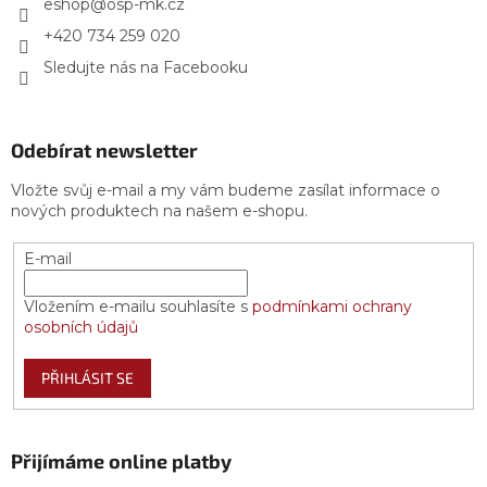
í
eshop
@
osp-mk.cz
+420 734 259 020
Sledujte nás na Facebooku
Odebírat newsletter
Vložte svůj e-mail a my vám budeme zasílat informace o
nových produktech na našem e-shopu.
E-mail
Vložením e-mailu souhlasíte s
podmínkami ochrany
osobních údajů
PŘIHLÁSIT SE
Přijímáme online platby