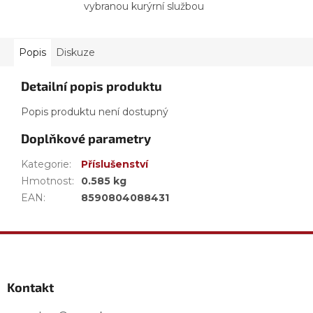
vybranou kurýrní službou
Popis
Diskuze
Detailní popis produktu
Popis produktu není dostupný
Doplňkové parametry
Kategorie
:
Příslušenství
Hmotnost
:
0.585 kg
EAN
:
8590804088431
Z
á
p
a
Kontakt
t