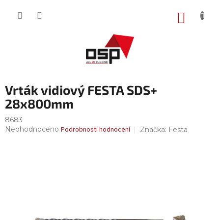
Přejít
na
NÁKUP
obsah
KOŠÍK
Vrták vidiový FESTA SDS+
28x800mm
8683
Průměrné
Neohodnoceno
Podrobnosti hodnocení
Značka:
Festa
hodnocení
produktu
je
0,0
z
5
hvězdiček.