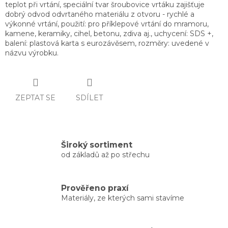
teplot při vrtání, speciální tvar šroubovice vrtáku zajišťuje
dobrý odvod odvrtaného materiálu z otvoru - rychlé a
výkonné vrtání, použití: pro příklepové vrtání do mramoru,
kamene, keramiky, cihel, betonu, zdiva aj., uchycení: SDS +,
balení: plastová karta s eurozávěsem, rozměry: uvedené v
názvu výrobku.
ZEPTAT SE
SDÍLET
Široký sortiment
od základů až po střechu
Prověřeno praxí
Materiály, ze kterých sami stavíme