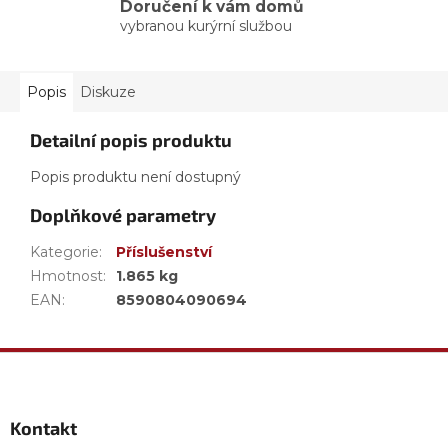
Doručení k vám domů
vybranou kurýrní službou
Popis
Diskuze
Detailní popis produktu
Popis produktu není dostupný
Doplňkové parametry
Kategorie
:
Příslušenství
Hmotnost
:
1.865 kg
EAN
:
8590804090694
Z
á
p
a
Kontakt