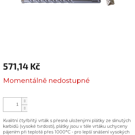
571,14 Kč
Měrná
Momentálně nedostupné
cena:
Kvalitní čtyřbřitý vrták s přesně uloženými plátky ze slinutých
karbidů (vysoké tvrdosti), plátky jsou v těle vrtáku uchyceny
pájením při teplotě přes 1000°C - pro lepší snášení vysokých