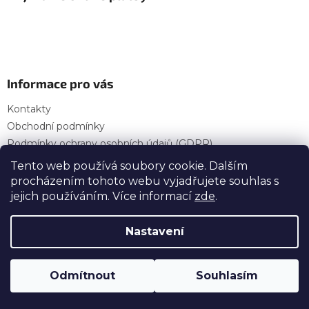
Informace pro vás
Kontakty
Obchodní podmínky
Podmínky ochrany osobních údajů (GDPR)
Provozní doba
Tento web používá soubory cookie. Dalším
procházením tohoto webu vyjadřujete souhlas s
jejich používáním. Více informací
zde
.
Vytvořil Shoptet
Nastavení
Copyright 2026
OSP Stavebniny — E-shop | Vše
Odmítnout
Souhlasím
pro vaši stavbu
. Všechna práva vyhrazena.