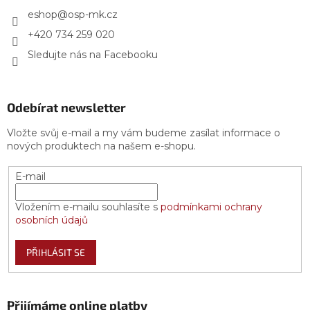
t
í
eshop
@
osp-mk.cz
+420 734 259 020
Sledujte nás na Facebooku
Odebírat newsletter
Vložte svůj e-mail a my vám budeme zasílat informace o
nových produktech na našem e-shopu.
E-mail
Vložením e-mailu souhlasíte s
podmínkami ochrany
osobních údajů
PŘIHLÁSIT SE
Přijímáme online platby