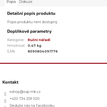
Popis
Diskuze
Detailní popis produktu
Popis produktu není dostupný
Doplňkové parametry
Kategorie
:
Ruční nářadí
Hmotnost
:
0.47 kg
EAN
:
8590804091776
Z
á
p
a
Kontakt
t
í
eshop
@
osp-mk.cz
+420 734 259 020
Sledujte nás na Facebooku