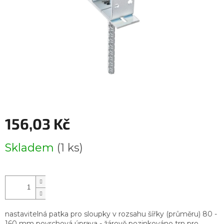
156,03 Kč
Měrná
Skladem
(1 ks)
cena:
nastavitelná patka pro sloupky v rozsahu šířky (průměru) 80 -
160 mm povrchová úprava - žárově pozinkováno trn pro