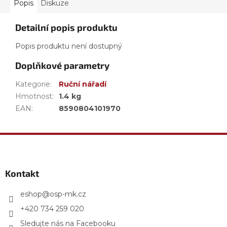
Popis
Diskuze
Detailní popis produktu
Popis produktu není dostupný
Doplňkové parametry
Kategorie
:
Ruční nářadí
Hmotnost
:
1.4 kg
EAN
:
8590804101970
Z
á
p
a
Kontakt
t
í
eshop
@
osp-mk.cz
+420 734 259 020
Sledujte nás na Facebooku