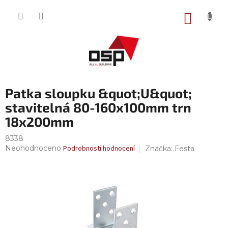
Přejít
na
NÁKUP
obsah
KOŠÍK
Patka sloupku &quot;U&quot;
stavitelná 80-160x100mm trn
18x200mm
8338
Průměrné
Neohodnoceno
Podrobnosti hodnocení
Značka:
Festa
hodnocení
produktu
je
0,0
z
5
hvězdiček.