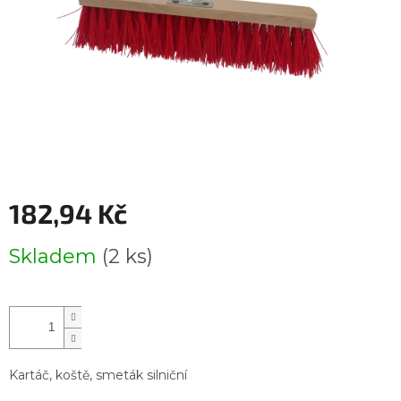
182,94 Kč
Měrná
Skladem
(2 ks)
cena:
Kartáč, koště, smeták silniční