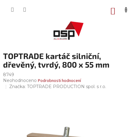
Přejít
na
NÁKUP
obsah
KOŠÍK
TOPTRADE kartáč silniční,
dřevěný, tvrdý, 800 x 55 mm
8749
Průměrné
Neohodnoceno
Podrobnosti hodnocení
hodnocení
Značka:
TOPTRADE PRODUCTION spol. s r.o.
produktu
je
0,0
z
5
hvězdiček.