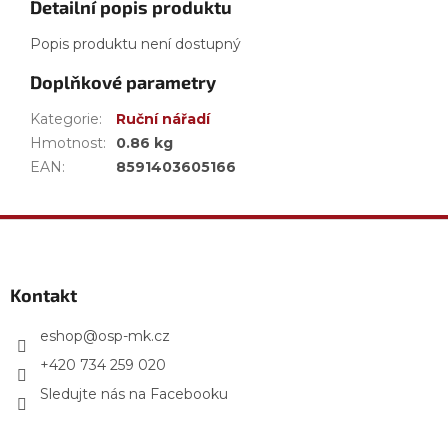
Detailní popis produktu
Popis produktu není dostupný
Doplňkové parametry
Kategorie
:
Ruční nářadí
Hmotnost
:
0.86 kg
EAN
:
8591403605166
Z
á
p
a
Kontakt
t
í
eshop
@
osp-mk.cz
+420 734 259 020
Sledujte nás na Facebooku