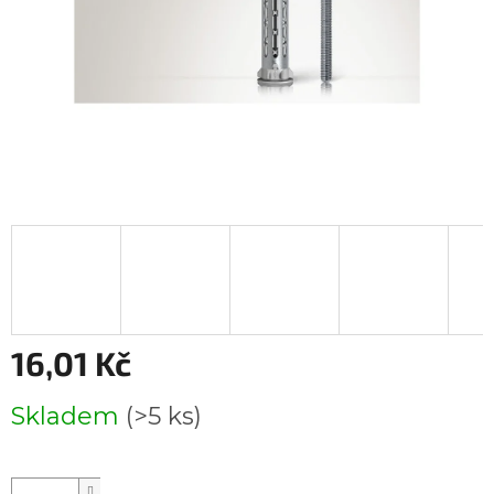
16,01 Kč
Měrná
Skladem
(>5 ks)
cena: