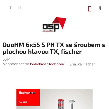
Přejít
na
NÁKUP
obsah
KOŠÍK
DuoHM 6x55 S PH TX se šroubem s
plochou hlavou TX, fischer
8314
Průměrné
Neohodnoceno
Podrobnosti hodnocení
Značka:
fischer
hodnocení
produktu
je
0,0
z
5
hvězdiček.