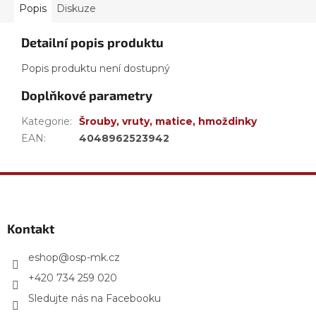
Popis
Diskuze
Detailní popis produktu
Popis produktu není dostupný
Doplňkové parametry
Kategorie
:
Šrouby, vruty, matice, hmoždinky
EAN
:
4048962523942
Z
á
p
a
Kontakt
t
í
eshop
@
osp-mk.cz
+420 734 259 020
Sledujte nás na Facebooku