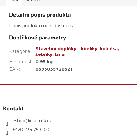
Detailní popis produktu
Popis produktu není dostupný
Doplňkové parametry
Stavební doplňky – kbelíky, kolečka,
Kategorie
:
žebříky, lana
Hmotnost
:
0.95 kg
EAN
:
8595035728521
Z
á
p
a
Kontakt
t
í
eshop
@
osp-mk.cz
+420 734 259 020