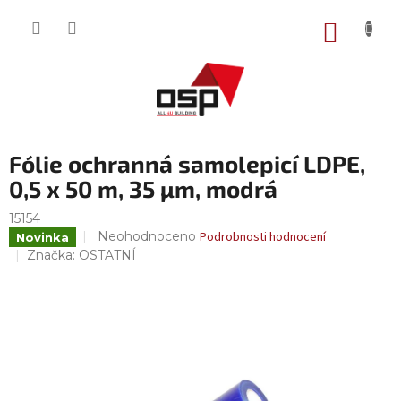
Přejít
na
NÁKUP
obsah
KOŠÍK
Fólie ochranná samolepicí LDPE,
0,5 x 50 m, 35 µm, modrá
15154
Průměrné
Neohodnoceno
Podrobnosti hodnocení
Novinka
hodnocení
Značka:
OSTATNÍ
produktu
je
0,0
z
5
hvězdiček.