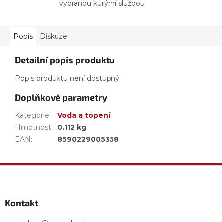
vybranou kurýrní službou
Popis
Diskuze
Detailní popis produktu
Popis produktu není dostupný
Doplňkové parametry
Kategorie
:
Voda a topení
Hmotnost
:
0.112 kg
EAN
:
8590229005358
Z
á
p
a
Kontakt
t