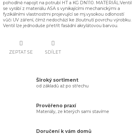
pohodlně napojit na potrubí HT a KG DN110. MATERIÁL:Ventil
se vyrábí z materiálu ASA s vynikajícími mechanickými a
fyzikálními vlastnostmi projevující se mj.vysokou odloností
vůči UV záření, čímž nedochází ke žloutnutí povrchu výrobku.
Ventil lze jednoduše přetřít fasádní akrylátovou barvou.
ZEPTAT SE
SDÍLET
Široký sortiment
od základů až po střechu
Prověřeno praxí
Materiály, ze kterých sami stavíme
Doručení k vám domů