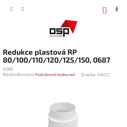
Přejít
na
NÁKUP
obsah
KOŠÍK
Redukce plastová RP
80/100/110/120/125/150, 0687
9268
Průměrné
Neohodnoceno
Podrobnosti hodnocení
Značka:
HACO
hodnocení
produktu
je
0,0
z
5
hvězdiček.