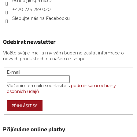
í
eshop
@
osp-mk.cz
+420 734 259 020
Sledujte nás na Facebooku
Odebírat newsletter
Vložte svůj e-mail a my vám budeme zasílat informace o
nových produktech na našem e-shopu.
E-mail
Vložením e-mailu souhlasíte s
podmínkami ochrany
osobních údajů
PŘIHLÁSIT SE
Přijímáme online platby