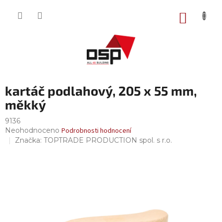
Přejít
na
NÁKUP
obsah
KOŠÍK
kartáč podlahový, 205 x 55 mm,
měkký
9136
Průměrné
Neohodnoceno
Podrobnosti hodnocení
hodnocení
Značka:
TOPTRADE PRODUCTION spol. s r.o.
produktu
je
0,0
z
5
hvězdiček.