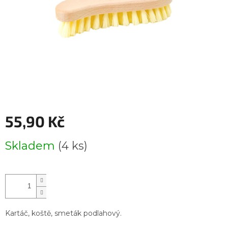
55,90 Kč
Měrná
Skladem
(4 ks)
cena:
Kartáč, koště, smeták podlahový.