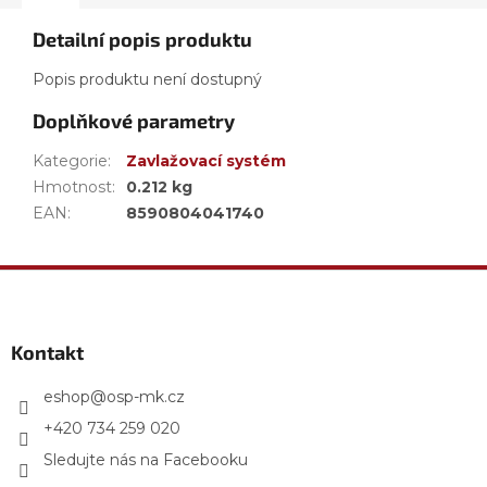
Detailní popis produktu
Popis produktu není dostupný
Doplňkové parametry
Kategorie
:
Zavlažovací systém
Hmotnost
:
0.212 kg
EAN
:
8590804041740
Z
á
p
a
Kontakt
t
í
eshop
@
osp-mk.cz
+420 734 259 020
Sledujte nás na Facebooku