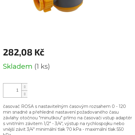
282,08 Kč
Měrná
Skladem
(1 ks)
cena:
časovač ROSA s nastavitelným časovým rozsahem 0 - 120
min snadné a přehledné nastavení požadovaného času
závlahy otočnou "minutkou" přímo na časovači vstup adaptér
s vnitřním závitem 1/2" - 3/4", výstup na rychlospojku nebo
vnější závit 3/4" minimální tlak 70 kPa - maximální tlak 550