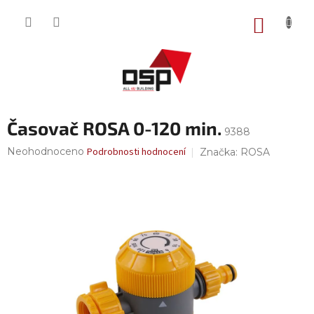
Přejít
na
NÁKUP
obsah
KOŠÍK
Časovač ROSA 0-120 min.
9388
Průměrné
Neohodnoceno
Podrobnosti hodnocení
Značka:
ROSA
hodnocení
produktu
je
0,0
z
5
hvězdiček.