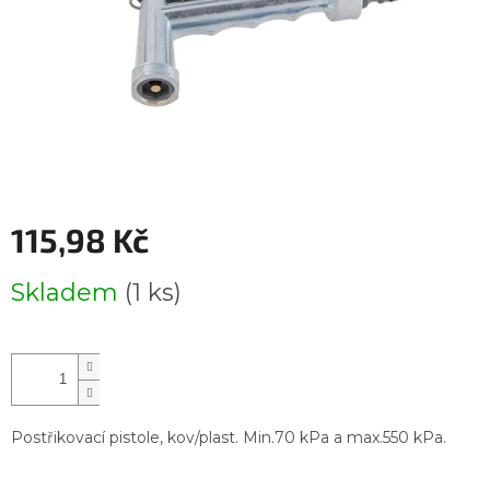
115,98 Kč
Měrná
Skladem
(1 ks)
cena:
Postřikovací pistole, kov/plast. Min.70 kPa a max.550 kPa.