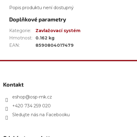
Popis produktu není dostupný
Doplňkové parametry
Kategorie
:
Zavlažovací systém
Hmotnost
:
0.162 kg
EAN
:
8590804017479
Z
á
p
a
Kontakt
t
í
eshop
@
osp-mk.cz
+420 734 259 020
Sledujte nás na Facebooku