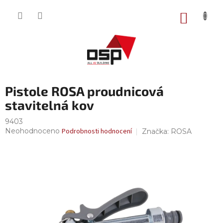
Přejít
na
NÁKUP
obsah
KOŠÍK
Pistole ROSA proudnicová
stavitelná kov
9403
Průměrné
Neohodnoceno
Podrobnosti hodnocení
Značka:
ROSA
hodnocení
produktu
je
0,0
z
5
hvězdiček.