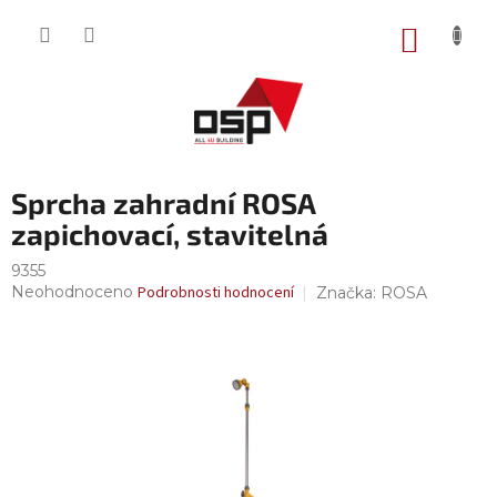
Přejít
na
NÁKUP
obsah
KOŠÍK
Sprcha zahradní ROSA
zapichovací, stavitelná
9355
Průměrné
Neohodnoceno
Podrobnosti hodnocení
Značka:
ROSA
hodnocení
produktu
je
0,0
z
5
hvězdiček.