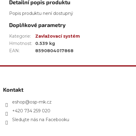
Detailní popis produktu
Popis produktu není dostupný
Doplňkové parametry
Kategorie
:
Zavlažovací systém
Hmotnost
:
0.539 kg
EAN
:
8590804017868
Z
á
p
a
Kontakt
t
í
eshop
@
osp-mk.cz
+420 734 259 020
Sledujte nás na Facebooku