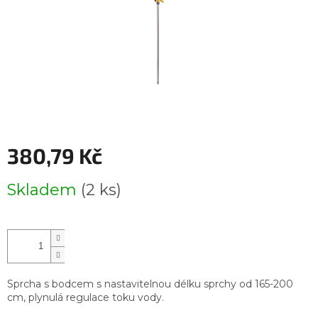
380,79 Kč
Měrná
Skladem
(2 ks)
cena:
Sprcha s bodcem s nastavitelnou délku sprchy od 165-200
cm, plynulá regulace toku vody.