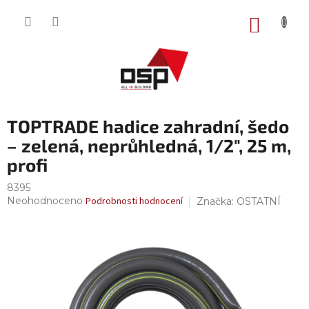
Přejít
na
NÁKUP
obsah
KOŠÍK
TOPTRADE hadice zahradní, šedo
– zelená, neprůhledná, 1/2", 25 m,
profi
8395
Průměrné
Neohodnoceno
Podrobnosti hodnocení
Značka:
OSTATNÍ
hodnocení
produktu
je
0,0
z
5
hvězdiček.