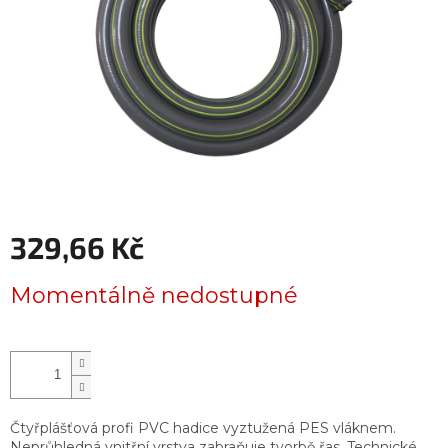
329,66 Kč
Měrná
Momentálně nedostupné
cena:
Čtyřplášťová profi PVC hadice vyztužená PES vláknem.
Neprůhledná vnitřní vrstva zabraňuje tvorbě řas. Technické