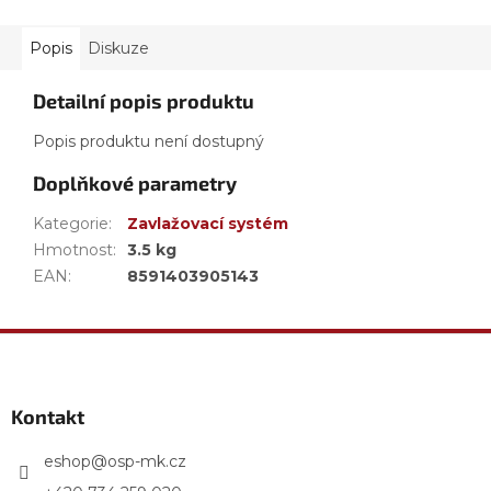
Popis
Diskuze
Detailní popis produktu
Popis produktu není dostupný
Doplňkové parametry
Kategorie
:
Zavlažovací systém
Hmotnost
:
3.5 kg
EAN
:
8591403905143
Z
á
p
a
Kontakt
t
í
eshop
@
osp-mk.cz