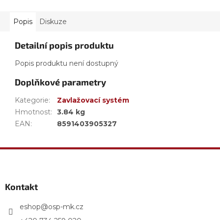
Popis
Diskuze
Detailní popis produktu
Popis produktu není dostupný
Doplňkové parametry
Kategorie
:
Zavlažovací systém
Hmotnost
:
3.84 kg
EAN
:
8591403905327
Z
á
p
a
Kontakt
t
í
eshop
@
osp-mk.cz