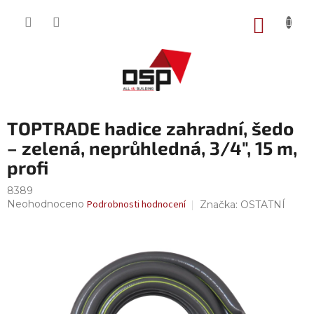
Přejít
na
NÁKUP
obsah
KOŠÍK
TOPTRADE hadice zahradní, šedo
– zelená, neprůhledná, 3/4", 15 m,
profi
8389
Průměrné
Neohodnoceno
Podrobnosti hodnocení
Značka:
OSTATNÍ
hodnocení
produktu
je
0,0
z
5
hvězdiček.