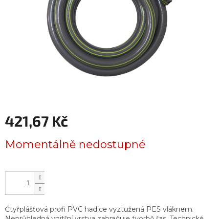
421,67 Kč
Měrná
Momentálně nedostupné
cena:
Čtyřplášťová profi PVC hadice vyztužená PES vláknem.
Neprůhledná vnitřní vrstva zabraňuje tvorbě řas. Technické