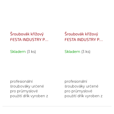
mangan, molybden,
mangan, molybden,
vanadium,
vanadium
magnetická kalená...
magnetická kalená...
Šroubovák křížový
Šroubovák křížový
FESTA INDUSTRY PH
FESTA INDUSTRY PZ
S2 2x100mm
2x100mm S2
Skladem
(3 ks)
Skladem
(3 ks)
profesionální
profesionální
šroubováky určené
šroubováky určené
pro průmyslové
pro průmyslové
použití dřík vyroben z
použití dřík vyroben z
oceli S2 - ocel
oceli S2 - ocel
zušlechtěná
zušlechtěná
legovacími prvky -
legovacími prvky -