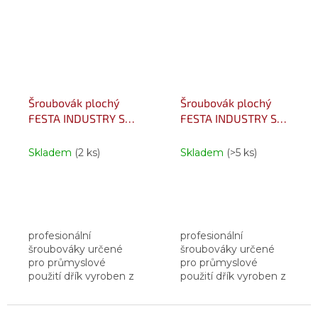
chrom, křemík,
chrom, křemík,
mangan, molybden,
mangan, molybden,
vanadium
vanadium
magnetická...
magnetická...
Šroubovák plochý
Šroubovák plochý
FESTA INDUSTRY S2
FESTA INDUSTRY S2
S 6.5x150mm
S 8x175mm
Skladem
(2 ks)
Skladem
(>5 ks)
profesionální
profesionální
šroubováky určené
šroubováky určené
pro průmyslové
pro průmyslové
použití dřík vyroben z
použití dřík vyroben z
oceli S2 - ocel
oceli S2 - ocel
zušlechtěná
zušlechtěná
legovacími prvky -
legovacími prvky -