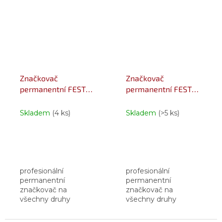
chrom, křemík,
chrom, křemík,
mangan, molybden,
mangan, molybden,
vanadium
vanadium
magnetická...
magnetická...
Značkovač
Značkovač
permanentní FESTA
permanentní FESTA
INDUSTRY bílý
INDUSTRY černý
Skladem
(4 ks)
Skladem
(>5 ks)
profesionální
profesionální
permanentní
permanentní
značkovač na
značkovač na
všechny druhy
všechny druhy
povrchů odolný
povrchů odolný
akrylový hrot, teplotní
akrylový hrot, teplotní