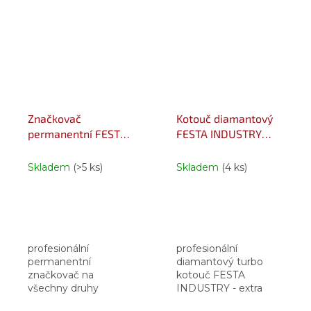
odolnost -10° - 140°
odolnost -10° - 140°
značkovač lze použít
značkovač lze použít
na mastné,
na mastné,
znečištěné i drsné
znečištěné i drsné
povrchy po...
povrchy po...
Značkovač
Kotouč diamantový
permanentní FESTA
FESTA INDUSTRY
INDUSTRY červený
115x1.2x22.2mm
Skladem
(>5 ks)
Skladem
(4 ks)
profesionální
profesionální
permanentní
diamantový turbo
značkovač na
kotouč FESTA
všechny druhy
INDUSTRY - extra
povrchů odolný
tenký jen 1,2 mm