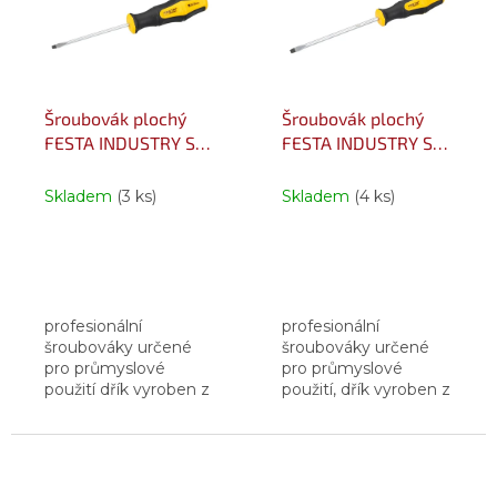
i
r
s
o
p
d
r
u
o
k
Šroubovák plochý
Šroubovák plochý
d
t
FESTA INDUSTRY S2
FESTA INDUSTRY S2
u
ů
S 3x75mm
S 4x100mm
k
Skladem
(3 ks)
Skladem
(4 ks)
t
ů
profesionální
profesionální
šroubováky určené
šroubováky určené
pro průmyslové
pro průmyslové
použití dřík vyroben z
použití, dřík vyroben z
oceli S2 - ocel
oceli S2 - ocel
zušlechtěná
zušlechtěná
legovacími prvky -
legovacími prvky -
chrom, křemík,
chrom, křemík,
mangan, molybden,
mangan, molybden,