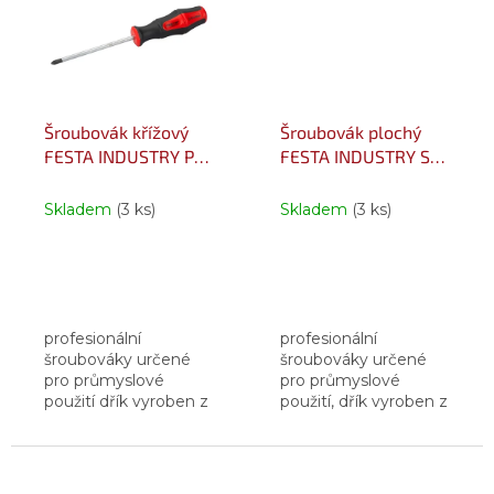
vanadium
vanadium,
magnetická...
magnetická...
Šroubovák křížový
Šroubovák plochý
FESTA INDUSTRY PZ
FESTA INDUSTRY S2
1x100mm S2
S 5.5x125mm
Skladem
(3 ks)
Skladem
(3 ks)
profesionální
profesionální
šroubováky určené
šroubováky určené
pro průmyslové
pro průmyslové
použití dřík vyroben z
použití, dřík vyroben z
oceli S2 - ocel
oceli S2 - ocel
zušlechtěná
zušlechtěná
legovacími prvky -
legovacími prvky -
chrom, křemík,
chrom, křemík,