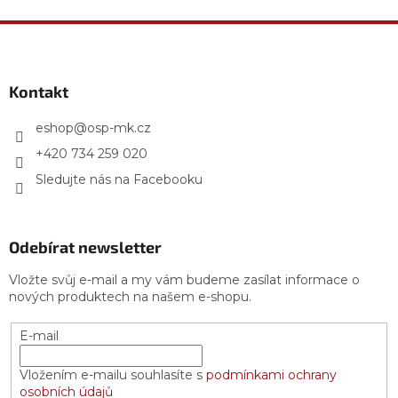
v
l
Z
á
á
d
p
a
a
Kontakt
c
t
í
p
í
eshop
@
osp-mk.cz
r
+420 734 259 020
v
k
Sledujte nás na Facebooku
y
v
ý
p
Odebírat newsletter
i
s
Vložte svůj e-mail a my vám budeme zasílat informace o
u
nových produktech na našem e-shopu.
E-mail
Vložením e-mailu souhlasíte s
podmínkami ochrany
osobních údajů