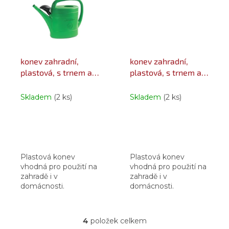
konev zahradní,
konev zahradní,
plastová, s trnem a
plastová, s trnem a
růžicí, 10 l
růžicí, 14 l
Skladem
(2 ks)
Skladem
(2 ks)
Plastová konev
Plastová konev
vhodná pro použití na
vhodná pro použití na
zahradě i v
zahradě i v
domácnosti.
domácnosti.
4
položek celkem
O