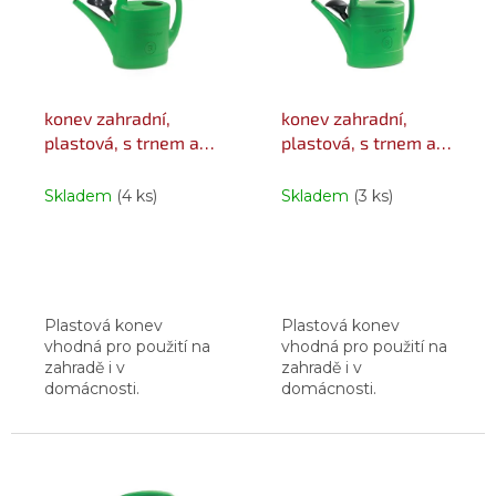
i
r
s
o
p
d
r
u
o
k
konev zahradní,
konev zahradní,
d
t
plastová, s trnem a
plastová, s trnem a
u
ů
růžicí, 5 l
růžicí, 8 l
k
Skladem
(4 ks)
Skladem
(3 ks)
t
ů
Plastová konev
Plastová konev
vhodná pro použití na
vhodná pro použití na
zahradě i v
zahradě i v
domácnosti.
domácnosti.