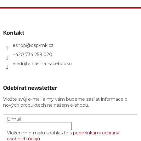
v
W.m-2.K-1,
W.m-2.K-1, spotřeba
l
hmotnost...
6,7...
Z
á
á
d
p
a
a
Kontakt
c
t
í
p
í
eshop
@
osp-mk.cz
r
+420 734 259 020
v
k
Sledujte nás na Facebooku
y
v
ý
p
Odebírat newsletter
i
s
Vložte svůj e-mail a my vám budeme zasílat informace o
u
nových produktech na našem e-shopu.
E-mail
Vložením e-mailu souhlasíte s
podmínkami ochrany
osobních údajů