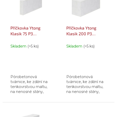
i
r
s
o
p
d
r
u
o
k
Příčkovka Ytong
Příčkovka Ytong
d
t
Klasik 75 P3
Klasik 200 P3
u
ů
75×599×249 mm
200×599×249 mm
k
Skladem
(>5 ks)
Skladem
(>5 ks)
t
ů
Pórobetonová
Pórobetonová
tvárnice, ke zdění na
tvárnice, ke zdění na
tenkovrstvou maltu,
tenkovrstvou maltu,
na nenosné stěny,
na nenosné stěny,
příčky a výplňové
příčky a výplňové
zdivo, pevnost v tlaku
zdivo, pevnost v tlaku
3 MPa, součinitel
3 MPa, součinitel
prostupu tepla 1,299
prostupu tepla 0,565
W.m-2.K-1, hmotnost
W.m-2.K-1,