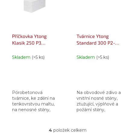
7,72...
hmotnost...
Příčkovka Ytong
Tvárnice Ytong
Klasik 250 P3
Standard 300 P2-
250×599×249 mm
400 PDK
300×599×249 mm
Skladem
(>5 ks)
Skladem
(>5 ks)
Pórobetonová
Na obvodové zdivo a
tvárnice, ke zdění na
vnitřní nosné stěny,
tenkovrstvou maltu,
ztužující, výplňové a
na nenosné stěny,
požární stěny,
příčky a výplňové
pero+drážka+kapsa,
zdivo, pevnost v tlaku
pevnost v tlaku 2,7
3 MPa, součinitel
MPa, součinitel
4
položek celkem
O
prostupu tepla 0,461
prostupu tepla 0,315